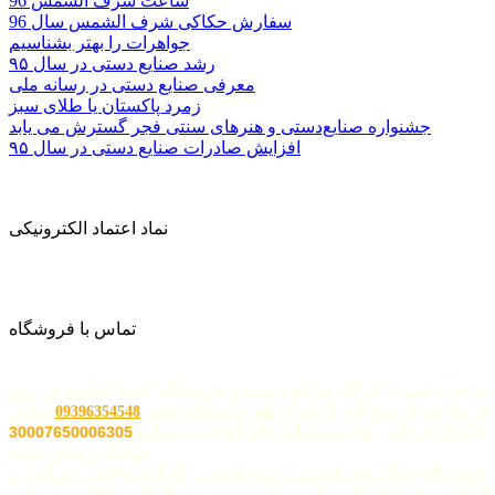
ساعت شرف الشمس 96
سفارش حکاکی شرف الشمس سال 96
جواهرات را بهتر بشناسیم
رشد صنایع دستی در سال ۹۵
معرفی صنایع دستی در رسانه ملی
زمرد پاکستان یا طلای سبز
جشنواره صنایع‌دستی و هنرهای سنتی فجر گسترش می یابد
افزایش صادرات صنایع دستی در سال ۹۵
نماد اعتماد الکترونیکی
تماس با فروشگاه
برای تماس با کارگاه صنایع دستی و فروشگاه کیمیا استون هر روز
از ساعت 8 صبح الی 8 بعد از ظهر با شماره تلفن
تماس
09396354548
حاصل فرمائید. ویا به سامانه پیام کوتاه به شماره
30007650006305
پیامک ارسال نمائید.
فروشگاه سنگ های قیمتی و نیمه قیمتی، کارگاه ساخت زیورآلات و
انگشتر نقره،کارگاه ساخت تابلو فیروزه، کارگاه حکاکی و عقیق