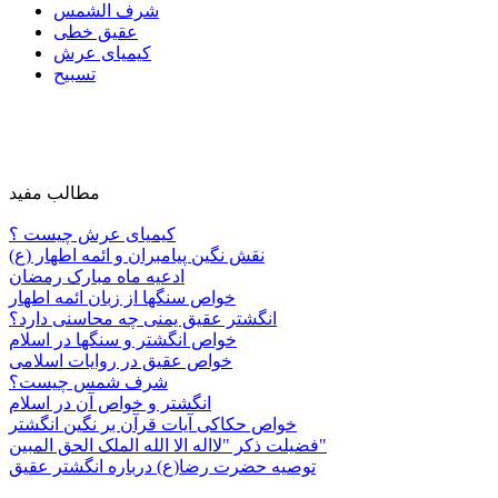
شرف الشمس
عقیق خطی
کیمیای عرش
تسبیح
مطالب مفید
کیمیای عرش چیست ؟
نقش نگین پیامبران و ائمه اطهار (ع)
ادعیه ماه مبارک رمضان
خواص سنگها از زبان ائمه اطهار
انگشتر عقیق یمنی چه محاسنی دارد؟
خواص انگشتر و سنگها در اسلام
خواص عقیق در روایات اسلامی
شرف شمس چیست؟
انگشتر و خواص آن در اسلام
خواص حکاکی آیات قرآن بر نگین انگشتر
فضیلت ذکر "لااله الا الله الملک الحق المبین"
توصیه حضرت رضا(ع) درباره انگشتر عقیق