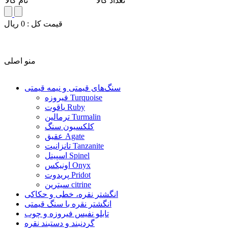
تعداد کالا
نام کالا
قيمت کل :
0
ريال
منو اصلی
سنگ‌های قیمتی و نیمه قیمتی
فیروزه Turquoise
یاقوت Ruby
ترمالین Turmalin
کلکسیون سنگ
عقیق Agate
تانزانیت Tanzanite
اسپینل Spinel
اونیکس Onyx
پریدوت Pridot
سیترین citrine
انگشتر نقره، خطی و حکاکی
انگشتر نقره با سنگ قیمتی
تابلو نفیس فیروزه و چوب
گردنبند و دستبند نقره