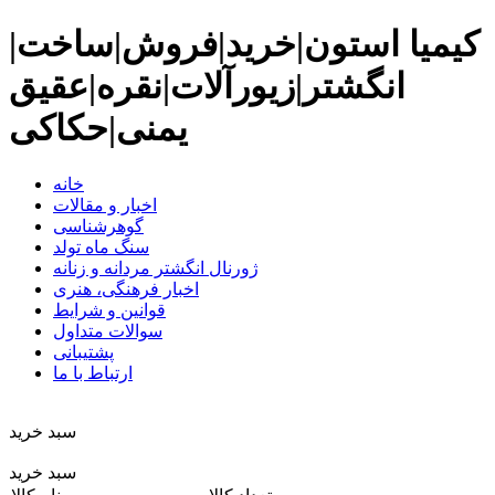
کیمیا استون|خرید|فروش|ساخت|
انگشتر|زیورآلات|نقره|عقیق
یمنی|حکاکی
خانه
اخبار و مقالات
گوهرشناسی
سنگ ماه تولد
ژورنال انگشتر مردانه و زنانه
اخبار فرهنگی، هنری
قوانین و شرایط
سوالات متداول
پشتیبانی
ارتباط با ما
سبد خريد
سبد خرید