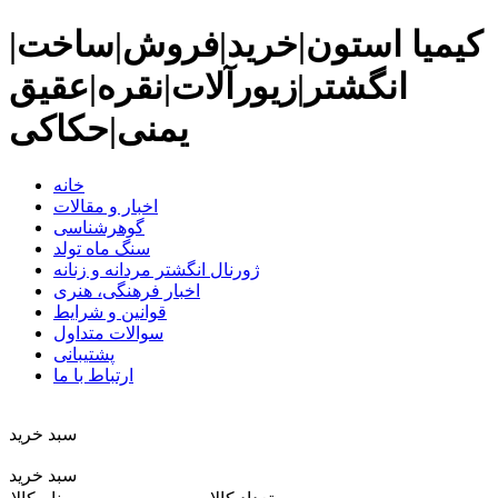
کیمیا استون|خرید|فروش|ساخت|
انگشتر|زیورآلات|نقره|عقیق
یمنی|حکاکی
خانه
اخبار و مقالات
گوهرشناسی
سنگ ماه تولد
ژورنال انگشتر مردانه و زنانه
اخبار فرهنگی، هنری
قوانین و شرایط
سوالات متداول
پشتیبانی
ارتباط با ما
سبد خريد
سبد خرید