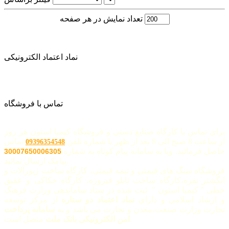
تعداد نمایش در هر صفحه
نماد اعتماد الکترونیکی
تماس با فروشگاه
برای تماس با کارگاه صنایع دستی و فروشگاه کیمیا استون هر روز
از ساعت 8 صبح الی 8 بعد از ظهر با شماره تلفن
تماس
09396354548
حاصل فرمائید. ویا به سامانه پیام کوتاه به شماره
30007650006305
پیامک ارسال نمائید.
فروشگاه سنگ های قیمتی و نیمه قیمتی، کارگاه ساخت زیورآلات و
انگشتر نقره،کارگاه ساخت تابلو فیروزه، کارگاه حکاکی و عقیق
خطی " کیمیا استون " ثبت شده در ستاد ساماندهی وزارت فرهنگ
و ارشاد اسلامی و دارای
نماد اعتماد دو ستاره
از مرکز توسعه
تجارت وزارت صنعت،معدن و تجارت می باشد و به
سامانه پرداخت
متصل است.
امن الکترونیکی بانک ملت