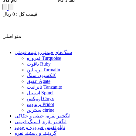
تعداد کالا
نام کالا
قيمت کل :
0
ريال
منو اصلی
سنگ‌های قیمتی و نیمه قیمتی
فیروزه Turquoise
یاقوت Ruby
ترمالین Turmalin
کلکسیون سنگ
عقیق Agate
تانزانیت Tanzanite
اسپینل Spinel
اونیکس Onyx
پریدوت Pridot
سیترین citrine
انگشتر نقره، خطی و حکاکی
انگشتر نقره با سنگ قیمتی
تابلو نفیس فیروزه و چوب
گردنبند و دستبند نقره