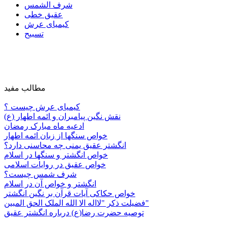
شرف الشمس
عقیق خطی
کیمیای عرش
تسبیح
مطالب مفید
کیمیای عرش چیست ؟
نقش نگین پیامبران و ائمه اطهار (ع)
ادعیه ماه مبارک رمضان
خواص سنگها از زبان ائمه اطهار
انگشتر عقیق یمنی چه محاسنی دارد؟
خواص انگشتر و سنگها در اسلام
خواص عقیق در روایات اسلامی
شرف شمس چیست؟
انگشتر و خواص آن در اسلام
خواص حکاکی آیات قرآن بر نگین انگشتر
فضیلت ذکر "لااله الا الله الملک الحق المبین"
توصیه حضرت رضا(ع) درباره انگشتر عقیق