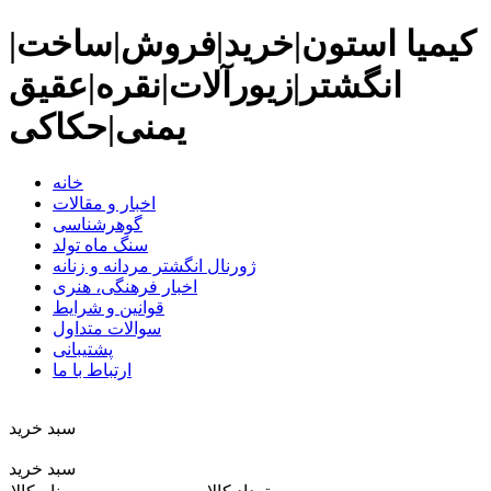
کیمیا استون|خرید|فروش|ساخت|
انگشتر|زیورآلات|نقره|عقیق
یمنی|حکاکی
خانه
اخبار و مقالات
گوهرشناسی
سنگ ماه تولد
ژورنال انگشتر مردانه و زنانه
اخبار فرهنگی، هنری
قوانین و شرایط
سوالات متداول
پشتیبانی
ارتباط با ما
سبد خريد
سبد خرید