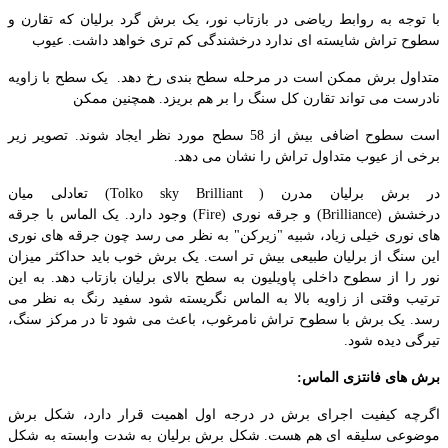
با توجه به روابط ریاضی در بازتاب نور، یک برش گرد برلیان که تقارن و
سطوح تراش شایسته ای ندارد درخشندگی کم تری خواهد داشت. عیوب
متداول برش ممکن است در مرحله سطح بندی رخ دهد. یک سطح با زاویه
نادرست می تواند تقارن کل سنگ را بر هم بریزد. همچنین ممکن
است سطوح اضافی بیش از 58 سطح مورد نظر ایجاد شوند. تصویر زیر
برخی از عیوب متداول تراش را نشان می دهد
.
در برش برلیان مدرن (
(Tolko sky Brilliant
تعادلی میان
درخشش
(Brilliance)
و جرقه نوری
(Fire)
وجود دارد. یک الماس با جرقه
های نوری خیلی زیاد، شبیه "زیرکن" به نظر می رسد چون جرقه های نوری
این سنگ از برلیان طبیعی بیش تر است. یک برش خوب باید حداکثر میزان
نور را از سطوح داخلی پاویلیون به سطح بالای برلیان بازتاب دهد. به این
ترتیب وقتی از زاویه بالا به الماس نگریسته شود سفید رنگ به نظر می
رسد. یک برش با سطوح تراش نامرغوب، باعث می شود تا در مرکز سنگ،
تیرگی دیده شود
.
برش های فانتزی الماس
:
اگرچه کیفیت اجرای برش در درجه اول اهمیت قرار دارد، شکل برش
موضوعی سلیقه ای هم هست. شکل برش برلیان به شدت وابسته به شکل