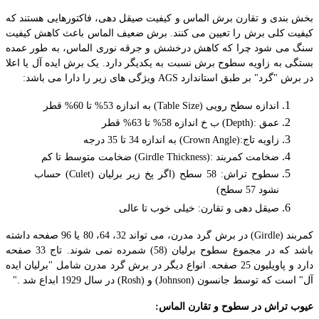
بخش بندی و تقارن برش الماس و کیفیت صیقل دهی، فاکتورهایی هستند که
کیفیت کلی برش را تعیین می کنند. برش ضعیف الماس باعث کاهش کیفیت
سنگ می شود چرا که کاهش درخشش و جرقه نوری الماس، به طور عمده
بستگی به زاویه سطوح برش نسبت به یکدیگر دارد. یک برش ایده آل یا اعلا
در برش "گرد" بر طبق استاندارد
AGS
ویژگی های زیر را دارا می باشد
:
اندازه سطح رویی
(Table Size)
به اندازه 53% تا 60% قطر
عمق
(Depth):
ب خ اندازه 58% تا 63% قطر
زاویه تاج
(Crown Angle):
به اندازه 34 تا 35 درجه
ضخامت کمربند
(Girdle Thickness):
ضخامت متوسط تا کم
سطوح تراش: 58 سطح (اگر پخ زیر برلیان
(Culet)
حساب
نشود 57 سطح)
صیقل دهی و تقارن: خیلی خوب تا عالی
کمربند
(Girdle)
در برش گرد مدرن، می تواند 32، 64، 80 یا 96 صفحه داشته
باشد که در مجموع سطوح برلیان (58) شمرده نمی شوند. تاج 33 صفحه
دارد و پاویلیون 25 صفحه. انواع دیگر در برش گرد مدرن شامل "برلیان ایده
آل" است که توسط جانسون
(Johnson)
و
(Rosh)
در سال 1929 ابداع شد
.
"
عیوب تراش در سطوح و تقارن الماس
: