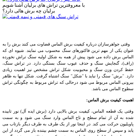
با معروفترین تراش های برلیان آشنا شویم
برلیان چه برش هائی دارد؟
وقتی جواهرسازان درباره کیفیت برش الماس قضاوت می کنند برش را به
عنوان یکی از مهم ترین فاکتورهای سنگ محسوب می نمایند. شیوه ای که
الماس برش داده می شود پیش از همه به شکل اولیه سنگ تراش نخورده
(راف)، گنجایش سنگ و حذف عیوب سنگ بستگی دارد. در تراش سنگ،
حفظ کردن وزن سنگ و محبوبیت شکل تراش مشخص نیز اهمیت زیادی
دارد. "برش" سنگ را نباید با "شکل" سنگ اشتباه گرفت. شکل تنها به ظاهر
بیرونی الماس مربوط می شود درحالی که تراش مربوط به چگونگی تراش
سطوح الماس می باشد
.
اهمیت کیفیت برش الماس
:
وقتی یک قطعه الماس، کیفیت برش بالایی دارد (برش ایده آل) نور تابیده
شده به آن از تمام سطح و تاج الماس وارد سنگ می شود و به سمت
پاویلیون حرکت می کند. در اینجا نور از یک طرف به طرف دیگر بازتاب می
یابد و سپس از سطح روی الماس به سمت چشم بیننده باز می گردد از این