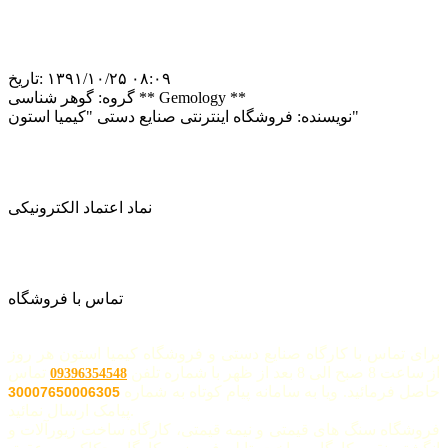
‎۱۳۹۱/۱۰/۲۵ ۰۸:۰۹
تاریخ:
گوهر شناسی ** Gemology **
گروه:
فروشگاه اینترنتی صنایع دستی "کیمیا استون"
نویسنده:
نماد اعتماد الکترونیکی
تماس با فروشگاه
برای تماس با کارگاه صنایع دستی و فروشگاه کیمیا استون هر روز
از ساعت 8 صبح الی 8 بعد از ظهر با شماره تلفن
تماس
09396354548
حاصل فرمائید. ویا به سامانه پیام کوتاه به شماره
30007650006305
پیامک ارسال نمائید.
فروشگاه سنگ های قیمتی و نیمه قیمتی، کارگاه ساخت زیورآلات و