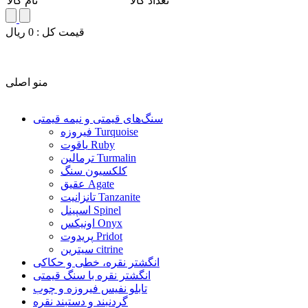
تعداد کالا
نام کالا
قيمت کل :
0
ريال
منو اصلی
سنگ‌های قیمتی و نیمه قیمتی
فیروزه Turquoise
یاقوت Ruby
ترمالین Turmalin
کلکسیون سنگ
عقیق Agate
تانزانیت Tanzanite
اسپینل Spinel
اونیکس Onyx
پریدوت Pridot
سیترین citrine
انگشتر نقره، خطی و حکاکی
انگشتر نقره با سنگ قیمتی
تابلو نفیس فیروزه و چوب
گردنبند و دستبند نقره