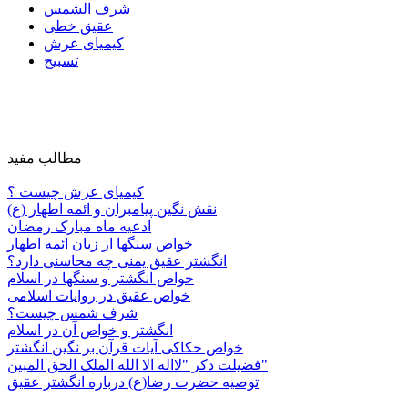
شرف الشمس
عقیق خطی
کیمیای عرش
تسبیح
مطالب مفید
کیمیای عرش چیست ؟
نقش نگین پیامبران و ائمه اطهار (ع)
ادعیه ماه مبارک رمضان
خواص سنگها از زبان ائمه اطهار
انگشتر عقیق یمنی چه محاسنی دارد؟
خواص انگشتر و سنگها در اسلام
خواص عقیق در روایات اسلامی
شرف شمس چیست؟
انگشتر و خواص آن در اسلام
خواص حکاکی آیات قرآن بر نگین انگشتر
فضیلت ذکر "لااله الا الله الملک الحق المبین"
توصیه حضرت رضا(ع) درباره انگشتر عقیق