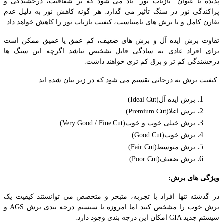
پدیده با عنوان "بازتاب نور" یاد می شود که بر شفافیت، درخشندگی و
پراکندگی نور در سنگ تأثیر می گذارد. هر گونه کاهش نور به دلیل عدم
تقارن کامل و یا برش های نامتناسب، کیفیت بازتاب نور را کاهش خواهد داد
.
تفاوت برش ایده آل و برش های ضعیف، کم عمق یا عمیق ممکن است
برای افراد عادی به سادگی قابل تشخیص نباشد اگرچه این سنگ ها
درخشندگی کم تر و برق کم تری خواهند داشت.
کیفیت برش به درجاتی تقسیم می شود که در زیر بیان شده اند
:
برش ایده آل
(Ideal Cut)
برش اعلا
(Premium Cut)
برش خیلی خوب و خوب
(Very Good / Fine Cut)
برش خوب
(Good Cut)
برش متوسط
(Fair Cut)
برش ضعیف
(Poor Cut)
ویژگی های برش
:
در گذشته تنها افراد با تجربه، متبحر و متخصص می توانستند کیفیت یک
برش خوب را مشخص کنند اما امروزه با سیستم درجه بندی برش
AGS
و
سیستم جدید
GIA
امکان این درجه بندی وجود دارد
.