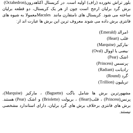
بلور تراش نخورده (راف) اولیه است. در کریستال اکتاهدرون
(Octahedron)
برش گرد برلیان ارجح است چون از هر یک کریستال، دو قطعه برلیان
ساخته می شود. کریستال های نامتقارن مانند
Macules
معمولا به شیوه های
فانتزی برش داده می شوند معروف ترین این برش ها عبارت اند از
:
·
امرالد
(Emerald)
·
قلب
(Heart)
·
مارکیز
(Marquise)
·
بیضی یا اووال
(Oval)
·
اشک
(Pear)
·
پرنسس
(Princess)
·
رادیانت
(Radiant)
·
گرد
(Round)
·
تریلیون
(Trillion)
مشهورترین برش ها شامل باگت
(Baguette)
، مارکیز
(Marquise)
،
پرنس
(Princess)
، قلب
(Heart)
، بریولت
(Briolette)
و اشک
(Pear)
هستند.
برش های فانتزی برخلاف برش های گرد برلیان، دارای استاندارد مشخصی
نیستند
.