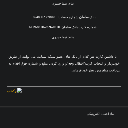
بنام: نیما حیدری
بانک
سامان
شماره حساب: 82480023698181
شماره کارت بانک سامان:
0510-2826-8610-6219
بنام: نیما حیدری
با داشتن کارت هر کدام از بانک های عضو شبکه شتاب، می توانید از طریق
خودپرداز و انتخاب گزینه"
انتقال وجه
"و وارد کردن مبلغ و شماره فوق اقدام به
پرداخت مبلغ مورد نظر خود
فرمائید.
نماد اعتماد الکترونیکی