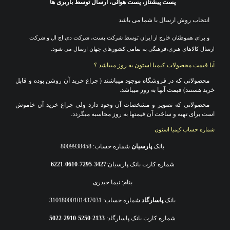
پست پیشتاز، پست هوائی، ارسال توسط باربری ها
انتخاب روش ارسال با شما می باشد
و برای هموطنان خارج از ایران توسط شرکت پست، شرکت دی اچ ال و شرکت
ارسال کالاهای هنری،فرهنگی به تمامی کشورهای جهان ارسال می شود.
آیا قیمت محصولات کیمیا استون به روز میباشد ؟
محصولاتی که در فروشگاه موجود میباشند ( چراغ خرید آن روشن بوده و قابل
خرید هستند) قیمت آنها به روز میباشد
.
محصولاتی که تصویر و مشخصات آن وجود دارد ولی چراغ خرید آن خاموش
است برای تهیه و ساخت آن قیمتها به روز محاسبه میگردد.
شماره حساب کیمیا استون
بانک
پارسیان
شماره حساب: 8009938458
شماره کارت بانک پارسیان:
3427-7295-0610-6221
بنام: نیما حیدری
بانک
پاسارگاد
شماره حساب: 31018000101437031
شماره کارت بانک پاسارگاد:
2133-5250-2910-5022