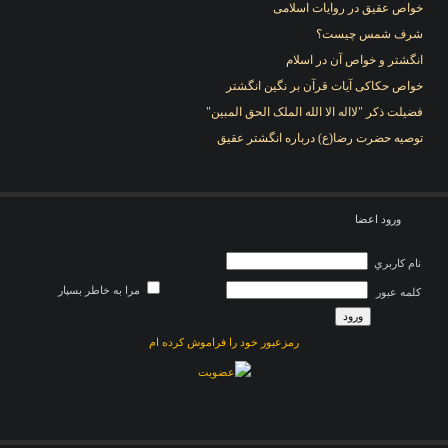
خواص عقیق در روایات اسلامی
شرف شمس چیست؟
انگشتر و خواص آن در اسلام
خواص حکاکی آیات قرآن بر نگین انگشتر
فضیلت ذکر "لااله الا الله الملک الحق المبین"
توصیه حضرت رضا(ع) درباره انگشتر عقیق
ورود اعضا
نام کاربري
مرا به خاطر بسپار
کلمه عبور
رمزعبور خود را فراموش کرده ام