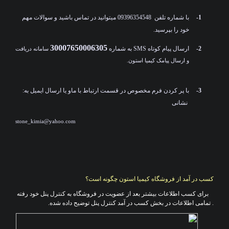
1-
با شماره تلفن 09396354548 میتوانید در تماس باشید و سوالات مهم
خود را بپرسید
.
30007650006305
2-
ارسال پیام کوتاه SMS به شماره
سامانه دریافت
و ارسال پیامک کیمیا استون.
3-
با پر کردن فرم مخصوص در قسمت
ارتباط با ما
:و یا ارسال ایمیل به
نشانی
stone_kimia@yahoo.com
کسب در آمد از فروشگاه
کیمیا استون
چگونه است؟
برای کسب اطلاعات بیشتر بعد از عضویت در فروشگاه به کنترل پنل خود رفته
. تمامی اطلاعات در بخش کسب در آمد کنترل پنل توضیح داده شده
.