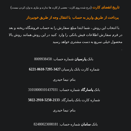
تاریخ انقضای کارت
(
)
درج شده روی کارت - بعضی از کارت ها ندارند و نیازی به وارد کردن نیست
پرداخت از طریق واریز به حساب یا انتقال وجه از طریق خودپرداز
با انتخاب این روش ، شما ابتدا مبلغ سفارش را به حساب فروشگاه ریخته و بعد
در فرم سفارش اطلاعات فیش بانکی را وارد
کنید در این روش همانند روش بالا
محصول خیلی سریع به دست مشتری خواهد رسید
.
بانک
پارسیان
شماره حساب: 8009938458
شماره کارت بانک پارسیان:
3427-7295-0610-6221
بنام: نیما حیدری
بانک
پاسارگاد
شماره حساب: 31018000101437031
شماره کارت بانک پاسارگاد:
2133-5250-2910-5022
بنام: نیما حیدری
بانک
سامان
شماره حساب: 82480023698181