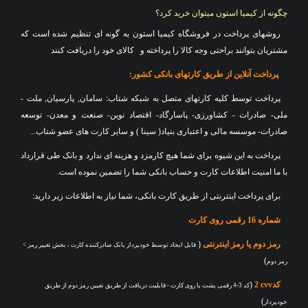
چگونه از کیمیا استون میتوان خرید کرد؟
روشهای پرداخت در فروشگاه کیمیا استون به گونه ای تنظیم شده است که
مشتریان بتوانند براحتی وجه کالا را پرداخته و
کالای خود را دریافت کنند
پرداخت آنلاین از طریق کارتهای بانکی کشور
:
پرداخت توسط کلیه کارتهای متصل به شبکه شتاب: سامان, پارسیان, ملت -
ملی- صادرات - کشاورزی- پاسارگاد- اقتصاد نوین- صنعت و معدن- توسعه
صادرات- موسسه مالی و اعتباری بنیاد( سینا ) و سایر کارت های عضو شتاب
...
پرداخت به این شیوه برای شما هیچ کارمزد و هزینه ای ندارد و بانک طی قرارداد
با ما امنیت اطلاعات کارت و حساب بانکی شما را تضمین نموده است
.
برای پرداخت اینترنتی از طریق کارت بانکی، شما نیاز به اطلاعات زیر دارید
:
شماره 16 رقمی روی کارت
رمز دوم یا رمز اینترنتی
(
قابل ایجاد توسط خودپرداز بانک صادرکننده کارت ، بخش تغییر رمز >
)
رمز دوم
کد
cvv
2
(
کد 3-4 رقمی پشت یا روی کارت - قابلیت دریافت از طریق تعیین رمز دوم از طریق
)
خودپرداز