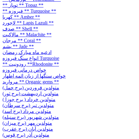
** توپاز ** Topaz **
** فیروزه ** Turquoise **
کهربا ** Amber **
لاجورد ** Lapis Lazuli **
صدف ** Shell **
مالاکیت ** Malachite **
مرجان ** Coral **
یشم ** Jade **
ادعیه ماه مبارک رمضان
انواع سنگ فیروزه Turquoise
** رودونیت **Rhodonite **
خواص درمانی فیروزه
خواص سنگها از زبان ائمه اطهار
مروارید ** Organic gems **
متولدین فروردین (برج حمل)
متولدین اردیبهشت (برج ثور)
متولدین خرداد ( برج جوزا )
متولدین تیر (برج سرطان)
متولدین مرداد (برج اسد)
متولدین شهریور (برج سنبله)
متولدین مهر (برج میزان)
متولدین آبان (برج عقرب)
متولدین آذر (برج قوس)