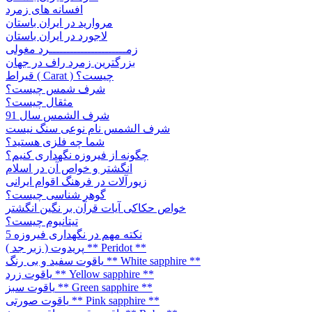
افسانه های زمرد
مروارید در ایران باستان
لاجورد در ایران باستان
زمــــــــــــــــــــــرد مغولی
بزرگترین زمرد راف در جهان
قیراط ( Carat ) چیست؟
شرف شمس چیست؟
مثقال چیست؟
شرف الشمس سال 91
شرف الشمس نام نوعی سنگ نیست
شما چه فلزی هستید؟
چگونه از فیروزه نگهداری کنیم؟
انگشتر و خواص آن در اسلام
زیورآلات در فرهنگ اقوام ایرانی
گوهر شناسی چیست؟
خواص حکاکی آیات قرآن بر نگین انگشتر
تیتانیوم چیست؟
5 نکته مهم در نگهداری فیروزه
پریدوت ( زبر جد ) ** Peridot **
یاقوت سفید و بی رنگ ** White sapphire **
یاقوت زرد ** Yellow sapphire **
یاقوت سبز ** Green sapphire **
یاقوت صورتی ** Pink sapphire **