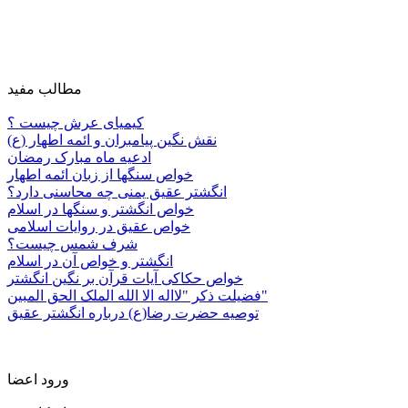
مطالب مفید
کیمیای عرش چیست ؟
نقش نگین پیامبران و ائمه اطهار (ع)
ادعیه ماه مبارک رمضان
خواص سنگها از زبان ائمه اطهار
انگشتر عقیق یمنی چه محاسنی دارد؟
خواص انگشتر و سنگها در اسلام
خواص عقیق در روایات اسلامی
شرف شمس چیست؟
انگشتر و خواص آن در اسلام
خواص حکاکی آیات قرآن بر نگین انگشتر
فضیلت ذکر "لااله الا الله الملک الحق المبین"
توصیه حضرت رضا(ع) درباره انگشتر عقیق
ورود اعضا