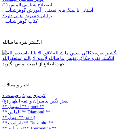
اصطلاح شناسی الماس (1)
آشنایی با سنگ های قیمتی - آموزش گوهرشناسی
برلیان چه برش هائی دارد؟
کتاب گوهر شناسی
انگشتر نقره ما شالله
انگشتر نقره،حکاکی نفیس ما شالله لاقوه الا بالله استغفرالله
جهت اطلاع از قیمت تماس بگیرید
اخبار و مقالات
کیمیای عرش چیست ؟
نقش نگین پیامبران و ائمه اطهار (ع)
** اسپینل ** spinel **
** الماس ** Diamond **
** اوپال ** (opal)
** تانزانیت ** Tanzanite **
** تورمالین** Tourmaline **