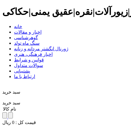
زیورآلات|نقره|عقیق یمنی|حکاکی
خانه
اخبار و مقالات
گوهرشناسی
سنگ ماه تولد
ژورنال انگشتر مردانه و زنانه
اخبار فرهنگی، هنری
قوانین و شرایط
سوالات متداول
پشتیبانی
ارتباط با ما
سبد خريد
سبد خرید
نام کالا
قيمت کل :
0
ريال