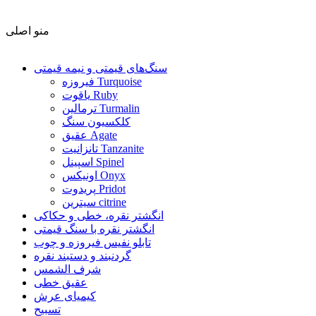
منو اصلی
سنگ‌های قیمتی و نیمه قیمتی
فیروزه Turquoise
یاقوت Ruby
ترمالین Turmalin
کلکسیون سنگ
عقیق Agate
تانزانیت Tanzanite
اسپینل Spinel
اونیکس Onyx
پریدوت Pridot
سیترین citrine
انگشتر نقره، خطی و حکاکی
انگشتر نقره با سنگ قیمتی
تابلو نفیس فیروزه و چوب
گردنبند و دستبند نقره
شرف الشمس
عقیق خطی
کیمیای عرش
تسبیح