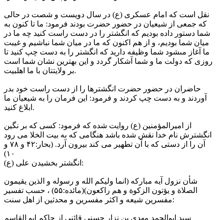
نقل است که امام عسکرى (ع) در سال دویست و شصت در حالى
که جمعى از شیعیان در حضور حضرت بودند فرمود: ما تا کنون به
شما دستور داده بودیم که انگشتر را در دست راست کنید چه ما در
میان شما بودیم، و از هم اکنون که ما در میان شما نباشیم و غیبت
ما آغاز مىشود شما وظیفه دارید که انگشتر را به دست چپ کنید تا
روزى که دولت ما و شما آشکار گردد و این بهترین نشان شما است
بر ولایتتان با ما اهلبیت.
حاضران در حضور حضرت انگشترها را از دست راست خود بدر
آوردند و به دست چپ کردند و فرمود: این فرمان را به شیعیان ما
ابلاغ کنید.
از امیرالمؤمنین (ع) روایت شده که فرمود: کسى که بر نگین
انگشترش نام خدا نقش شده باشد هنگامى که به بیت الخلا مى رود
آن را از دستى که با آن تطهیر مى کند بیرون آرد. (بحار:۴۲ و ۷۸ و
۱۰)
انگشتر بخشیدن على (ع):
شأن نزول آیه مبارکه (انما ولیکم الله و رسوله و الذین یقیمون
الصلاة و یؤتون الزکوة و هم راکعون)(مائده:۵۵) ، حسب تفسیر
مفسرین شیعه و اکثر مفسرین و محدثین از اهل سنت:
سید ابوالحمد مهدى بن نزار حسنى قائنى از حاکم ابو القاسم