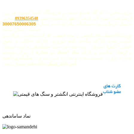
برای تماس با کارگاه صنایع دستی و فروشگاه کیمیا استون هر روز
از ساعت 8 صبح الی 8 بعد از ظهر با شماره تلفن
تماس
09396354548
حاصل فرمائید. ویا به سامانه پیام کوتاه به شماره
30007650006305
پیامک ارسال نمائید.
فروشگاه سنگ های قیمتی و نیمه قیمتی، کارگاه ساخت زیورآلات و
انگشتر نقره،کارگاه ساخت تابلو فیروزه، کارگاه حکاکی و عقیق
خطی " کیمیا استون " ثبت شده در ستاد ساماندهی وزارت فرهنگ
و ارشاد اسلامی و دارای
نماد اعتماد دو ستاره
از مرکز توسعه
تجارت وزارت صنعت،معدن و تجارت می باشد و به
سامانه پرداخت
متصل است.
امن الکترونیکی بانک ملت
نماد ساماندهی