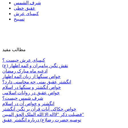
شرف الشمس
عقیق خطی
کیمیای عرش
تسبیح
مطالب مفید
کیمیای عرش چیست ؟
نقش نگین پیامبران و ائمه اطهار (ع)
ادعیه ماه مبارک رمضان
خواص سنگها از زبان ائمه اطهار
انگشتر عقیق یمنی چه محاسنی دارد؟
خواص انگشتر و سنگها در اسلام
خواص عقیق در روایات اسلامی
شرف شمس چیست؟
انگشتر و خواص آن در اسلام
خواص حکاکی آیات قرآن بر نگین انگشتر
فضیلت ذکر "لااله الا الله الملک الحق المبین"
توصیه حضرت رضا(ع) درباره انگشتر عقیق