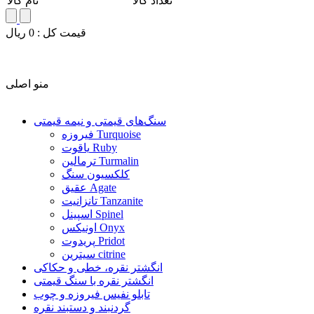
تعداد کالا
نام کالا
قيمت کل :
0
ريال
منو اصلی
سنگ‌های قیمتی و نیمه قیمتی
فیروزه Turquoise
یاقوت Ruby
ترمالین Turmalin
کلکسیون سنگ
عقیق Agate
تانزانیت Tanzanite
اسپینل Spinel
اونیکس Onyx
پریدوت Pridot
سیترین citrine
انگشتر نقره، خطی و حکاکی
انگشتر نقره با سنگ قیمتی
تابلو نفیس فیروزه و چوب
گردنبند و دستبند نقره