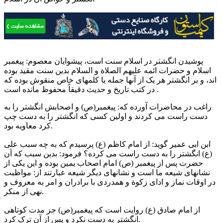
پوشیدن انگشتر در اسلام سنت است، پیشوایان معصوم: پیغمبر
اسلام و حضرات ائمه علیهم الصلاة و السلام بدین سنت مقید بوده
اند، و بر انگشتر هر یک از آنها جمله یا کلمهاى خاص منقوش بوده که
در کتب تاریخ و حدیث دقیقاً محفوظ مانده است .
راغب در محاضرات آورده که: پیغمبر(ص) و اصحابش انگشتر را به
دست راست مى کردند و اولین کسى که انگشتر را به دست چپ
کرد معاویه بود.
ابن ابى عمیر گوید: از امام کاظم (ع) پرسیدم که به چه سبب على
(ع) انگشتر را به دست راست مى کرده؟ فرمود: بدین سبب که آن
حضرت پس از پیغمبر (ص) امام اصحاب یمین بوده و این یکى از
نشانهاى شیعه ما است و نشانهاى دیگر شیعه عبارتند از: مواظبت
در اوقات نماز و اداى زکوة و همدردى با برادران و امر به معروف و
نهى از منکر.
از امام صادق (ع) روایت است که پیغمبر(ص) جز مدت کوتاهى
انگشتر به دست نکرد و پس از آن ترک کرد.