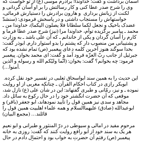
آسمان برداشت و گفت: خداوندا! برادرم موسى (ع) از تو خواست که
وى را شرح صدر عطا کنى و کار رسالتش را بر او آسان گردانى و
لکنت از زبانش بردارى و هارون برادرش را دستیارش فرمائى،
خواستهاش را مستجاب داشتى و در پاسخش فرمودى: (سنشدّ
عضدک باخیک و نجعل لکما سلطانا فلا یصلون الیکما)، خداوندا من ـ
محمد ـ پیامبر برگزیده توأم، خداوندا مرا (نیز) شرح صدر عطا فرما و
کارم را آسان گردان و یکى از خاندانم ـ که آن على باشد ـ به وزارت
و پشتیبانى من منصوب دار که پشتم را بدو استوار دارم. ابوذر گفت:
بخدا سوگند هنوز آخرین کلمه دعاى پیغمبر (ص) تمام نشده بود که
جبرئیل از جانب ربّ العزّه فرود آمد و گفت: اى محمد بخوان. پیغمبر
فرمود: چه بخوانم؟ گفت: بخوان: (انّما ولیّکم الله و رسوله و الذین
آمنوا…).
این حدیث را به همین سند ابواسحاق ثعلبى در تفسیر خود نقل کرده.
ابوبکر رازى در کتاب احکام القرآن ـ چنانکه مغربى از او روایت
نموده ـ و نیز، رمّانى و طبرى گفتهاند: این در شأن على (ع) نازل شد،
موقعى که آن حضرت انگشتر خود را در حال رکوع به سائل داد.
مجاهد و سدى نیز همین قول را تأیید نمودهاند، ابو جعفر (باقر) و
ابوعبدالله (صادق) علیهماالسلام و همه علماء اهلبیت همین قول را
قائلند… (مجمع البیان)
مرحوم مفید در امالى و سیوطى در درّ المنثور و طبرانى و ابو نعیم
هر یک به سند خود از ابو رافع روایت کنند که گفت: روزى به خانه
پیغمبر (ص) رفتم آن حضرت به خواب بود و احتمال دادم در حال