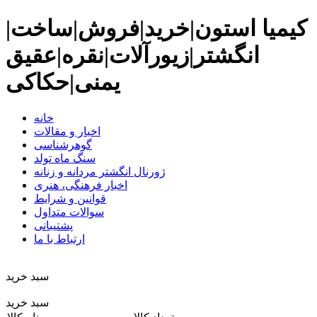
کیمیا استون|خرید|فروش|ساخت|
انگشتر|زیورآلات|نقره|عقیق
یمنی|حکاکی
خانه
اخبار و مقالات
گوهرشناسی
سنگ ماه تولد
ژورنال انگشتر مردانه و زنانه
اخبار فرهنگی، هنری
قوانین و شرایط
سوالات متداول
پشتیبانی
ارتباط با ما
سبد خريد
سبد خرید