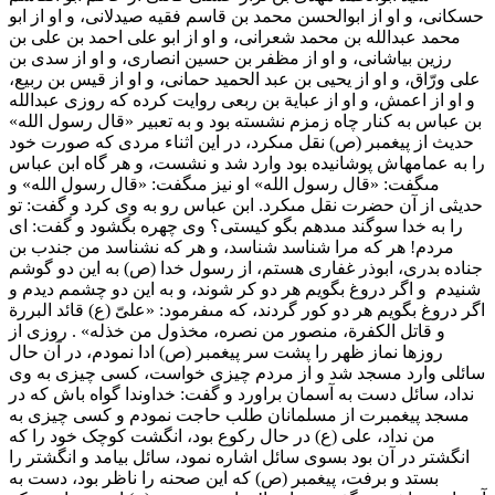
حسکانى، و او از ابوالحسن محمد بن قاسم فقیه صیدلانى، و او از ابو
محمد عبدالله بن محمد شعرانى، و او از ابو على احمد بن على بن
رزین بیاشانى، و او از مظفر بن حسین انصارى، و او از سدى بن
على ورّاق، و او از یحیى بن عبد الحمید حمانى، و او از قیس بن ربیع،
و او از اعمش، و او از عبایة بن ربعى روایت کرده که روزى عبدالله
بن عباس به کنار چاه زمزم نشسته بود و به تعبیر «قال رسول الله»
حدیث از پیغمبر (ص) نقل مىکرد، در این اثناء مردى که صورت خود
را به عمامهاش پوشانیده بود وارد شد و نشست، و هر گاه ابن عباس
مىگفت: «قال رسول الله» او نیز مىگفت: «قال رسول الله» و
حدیثى از آن حضرت نقل مىکرد. ابن عباس رو به وى کرد و گفت: تو
را به خدا سوگند مىدهم بگو کیستى؟ وى چهره بگشود و گفت: اى
مردم! هر که مرا شناسد شناسد، و هر که نشناسد من جندب بن
جناده بدرى، ابوذر غفارى هستم، از رسول خدا (ص) به این دو گوشم
شنیدم و اگر دروغ بگویم هر دو کر شوند، و به این دو چشمم دیدم و
اگر دروغ بگویم هر دو کور گردند، که مىفرمود: «علىّ (ع) قائد البررة
و قاتل الکفرة، منصور من نصره، مخذول من خذله» . روزى از
روزها نماز ظهر را پشت سر پیغمبر (ص) ادا نمودم، در آن حال
سائلى وارد مسجد شد و از مردم چیزى خواست، کسى چیزى به وى
نداد، سائل دست به آسمان براورد و گفت: خداوندا گواه باش که در
مسجد پیغمبرت از مسلمانان طلب حاجت نمودم و کسى چیزى به
من نداد، على (ع) در حال رکوع بود، انگشت کوچک خود را که
انگشتر در آن بود بسوى سائل اشاره نمود، سائل بیامد و انگشتر را
بستد و برفت، پیغمبر (ص) که این صحنه را ناظر بود، دست به