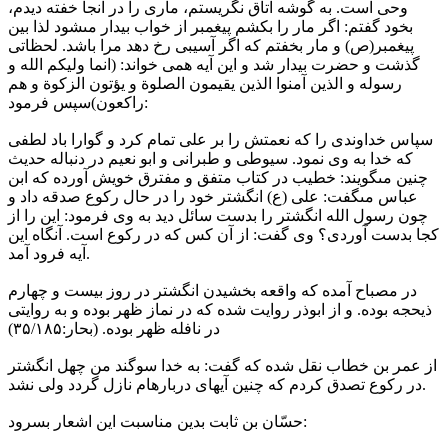
وحى است. به گوشه اتاق نگریستم، مارى را در آنجا خفته دیدم،
بخود گفتم: اگر مار را بکشم پیغمبر از خواب بیدار مىشود لذا بین
پیغمبر(ص) و مار بخفتم که اگر آسیبى رخ دهد مرا باشد. لحظاتى
گذشت و حضرت بیدار شد و این آیه همى خواند: (انما ولیکم الله و
رسوله و الذین آمنوا الذین یقیمون الصلوة و یؤتون الزکوة و هم
راکعون)سپس فرمود:
سپاس خداوندى را که نعمتش را بر على تمام کرد و گوارا باد لطفى
که خدا به وى نمود. سیوطى و طبرانى و ابو نعیم در دنباله حدیث
چنین مىگویند: خطیب در کتاب متفق و مفترق خویش آورده که ابن
عباس مىگفت: على (ع) انگشتر خود را در حال رکوع صدقه داد و
چون رسول الله انگشتر را بدست سائل دید به وى فرمود: این را از
کجا بدست آوردى؟ وى گفت: از آن کس که در رکوع است. آنگاه این
آیه فرود آمد.
در مصباح آمده که واقعه بخشیدن انگشتر در روز بیست و چهارم
ذیحجه بوده. و از ابوذر روایت شده که در نماز ظهر بوده و به روایتى
در نافله ظهر بوده. (بحار:۳۵/۱۸۵)
از عمر بن خطاب نقل شده که گفت: به خدا سوگند من چهل انگشتر
در رکوع تصدق کردم که چنین آیهاى دربارهام نازل گردد ولى نشد.
حسّان بن ثابت بدین مناسبت این اشعار بسرود: