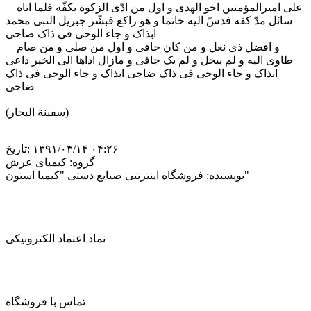
على امیرالمؤمنین اخو الهدى و اول من ادّى الزکوة بکفّه فلما اتاه
سائل مدّ کفه فدسّ الیه خاتما و هو راکع فبشّر جبریل النبى محمد
ابذاک و جاء الوحى فى ذاک ضاحی
و افضل ذى نعل و من کان حافی و اول من صلى و من صام
طاوی الیه و لم یبخل و لم یک جافی و مازال اداها الى الخیر داعی
ابذاک و جاء الوحى فى ذاک ضاحی ابذاک و جاء الوحى فى ذاک
ضاحی
(سفینة البحار)
‎۱۳۹۱/۰۳/۱۴ ۰۴:۲۶
تاریخ:
گروه:
کیمیای عرش
فروشگاه اینترنتی صنایع دستی "کیمیا استون"
نویسنده:
نماد اعتماد الکترونیکی
تماس با فروشگاه