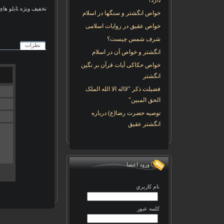
دارد؟
تخفیف ویژه تابلو ها
خواص انگشتر و سنگها در اسلام
خواص عقیق در روایات اسلامی
شرف شمس چیست؟
نظرات
انگشتر و خواص آن در اسلام
خواص حکاکی آیات قرآن بر نگین
انگشتر
فضیلت ذکر "لااله الا الله الملک
الحق المبین"
توصیه حضرت رضا(ع) درباره
انگشتر عقیق
ورود اعضا
نام کاربري
کلمه عبور