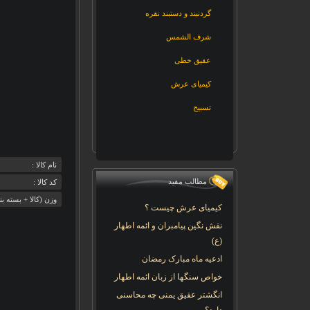
گردنبند و دستبند نقره
شرف الشمس
عقیق خطی
کیمیای عرش
تسبیح
نام کالا :
مطالب مفید
کد کالا :
وزن (کالا + بسته بن
کیمیای عرش چیست ؟
نقش نگین پیامبران و ائمه اطهار
(ع)
ادعیه ماه مبارک رمضان
خواص سنگها از زبان ائمه اطهار
انگشتر عقیق یمنی چه محاسنی