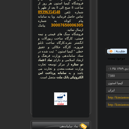
فروشگاه کیمیا استون هر روز از
ساعت 8 صبح الی 8 بعد از ظهر با
09396354548
شماره تلفن
تماس حاصل فرمائید. ویا به سامانه
پیام کوتاه به شماره
30007650006305
پیامک
ارسال نمائید.
فروشگاه سنگ های قیمتی و نیمه
قیمتی، کارگاه ساخت زیورآلات و
انگشتر نقره،کارگاه ساخت تابلو
فیروزه، کارگاه حکاکی و عقیق
خطی " کیمیا استون " ثبت شده در
ستاد ساماندهی وزارت فرهنگ و
موجود نیست
ارشاد اسلامی و دارای
نماد اعتماد
دو ستاره
از مرکز توسعه تجارت
وزارت صنعت،معدن و تجارت می
باشد و به
سامانه پرداخت امن
7380
الکترونیکی بانک ملت
متصل است.
کیمیا استون
ایران
http://kimiasto
http://kimiasto
نماد ساماندهی