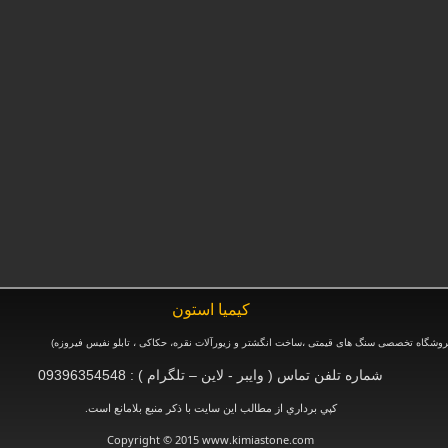
كيميا استون
وشگاه تخصصی سنگ های قیمتی ،ساخت انگشتر و زیورآلات نقره، حکاکی ، تابلو نفیس فیروزه
)
شماره تلفن تماس ( وایبر - لاین – تلگرام ) : 09396354548
.
كپي برداري از مطالب اين سايت با ذكر منبع بلامانع است
Copyright © 2015 www.kimiastone.com