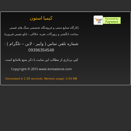
كيميا استون
(کارگاه صنایع دستی و
فروشگاه تخصصی سنگ های قیمتی
،ساخت انگشتر و زیورآلات نقره، حکاکی ، تابلو نفیس فیروزه
)
شماره تلفن تماس ( وایبر - لاین – تلگرام ) :
09396354548
.
كپي برداري از مطالب اين سايت با ذكر منبع بلامانع است
Copyright © 2015 www.kimiastone.com
Generated in 2.39 seconds. Memory usage: 4.54 MB