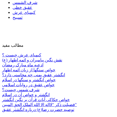
شرف الشمس
عقیق خطی
کیمیای عرش
تسبیح
مطالب مفید
کیمیای عرش چیست ؟
نقش نگین پیامبران و ائمه اطهار (ع)
ادعیه ماه مبارک رمضان
خواص سنگها از زبان ائمه اطهار
انگشتر عقیق یمنی چه محاسنی دارد؟
خواص انگشتر و سنگها در اسلام
خواص عقیق در روایات اسلامی
شرف شمس چیست؟
انگشتر و خواص آن در اسلام
خواص حکاکی آیات قرآن بر نگین انگشتر
فضیلت ذکر "لااله الا الله الملک الحق المبین"
توصیه حضرت رضا(ع) درباره انگشتر عقیق