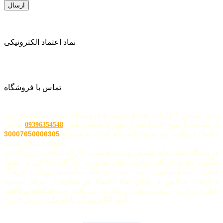
نماد اعتماد الکترونیکی
تماس با فروشگاه
برای تماس با کارگاه صنایع دستی و فروشگاه کیمیا استون هر روز
از ساعت 8 صبح الی 8 بعد از ظهر با شماره تلفن
تماس
09396354548
حاصل فرمائید. ویا به سامانه پیام کوتاه به شماره
30007650006305
پیامک ارسال نمائید.
فروشگاه سنگ های قیمتی و نیمه قیمتی، کارگاه ساخت زیورآلات و
انگشتر نقره،کارگاه ساخت تابلو فیروزه، کارگاه حکاکی و عقیق
خطی " کیمیا استون " ثبت شده در ستاد ساماندهی وزارت فرهنگ
و ارشاد اسلامی و دارای
نماد اعتماد دو ستاره
از مرکز توسعه
تجارت وزارت صنعت،معدن و تجارت می باشد و به
سامانه پرداخت
متصل است.
امن الکترونیکی بانک ملت