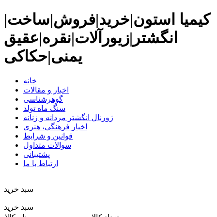
کیمیا استون|خرید|فروش|ساخت|
انگشتر|زیورآلات|نقره|عقیق
یمنی|حکاکی
خانه
اخبار و مقالات
گوهرشناسی
سنگ ماه تولد
ژورنال انگشتر مردانه و زنانه
اخبار فرهنگی، هنری
قوانین و شرایط
سوالات متداول
پشتیبانی
ارتباط با ما
سبد خريد
سبد خرید