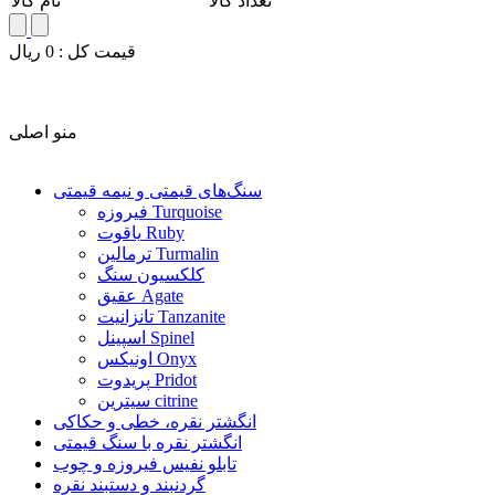
تعداد کالا
نام کالا
قيمت کل :
0
ريال
منو اصلی
سنگ‌های قیمتی و نیمه قیمتی
فیروزه Turquoise
یاقوت Ruby
ترمالین Turmalin
کلکسیون سنگ
عقیق Agate
تانزانیت Tanzanite
اسپینل Spinel
اونیکس Onyx
پریدوت Pridot
سیترین citrine
انگشتر نقره، خطی و حکاکی
انگشتر نقره با سنگ قیمتی
تابلو نفیس فیروزه و چوب
گردنبند و دستبند نقره