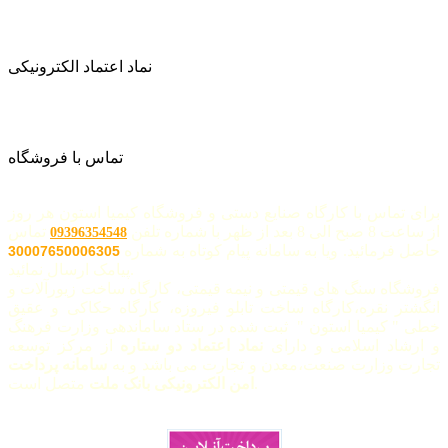
نماد اعتماد الکترونیکی
تماس با فروشگاه
برای تماس با کارگاه صنایع دستی و فروشگاه کیمیا استون هر روز
از ساعت 8 صبح الی 8 بعد از ظهر با شماره تلفن
تماس
09396354548
حاصل فرمائید. ویا به سامانه پیام کوتاه به شماره
30007650006305
پیامک ارسال نمائید.
فروشگاه سنگ های قیمتی و نیمه قیمتی، کارگاه ساخت زیورآلات و
انگشتر نقره،کارگاه ساخت تابلو فیروزه، کارگاه حکاکی و عقیق
خطی " کیمیا استون " ثبت شده در ستاد ساماندهی وزارت فرهنگ
و ارشاد اسلامی و دارای
نماد اعتماد دو ستاره
از مرکز توسعه
تجارت وزارت صنعت،معدن و تجارت می باشد و به
سامانه پرداخت
متصل است.
امن الکترونیکی بانک ملت