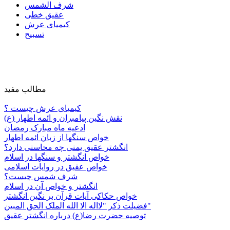
شرف الشمس
عقیق خطی
کیمیای عرش
تسبیح
مطالب مفید
کیمیای عرش چیست ؟
نقش نگین پیامبران و ائمه اطهار (ع)
ادعیه ماه مبارک رمضان
خواص سنگها از زبان ائمه اطهار
انگشتر عقیق یمنی چه محاسنی دارد؟
خواص انگشتر و سنگها در اسلام
خواص عقیق در روایات اسلامی
شرف شمس چیست؟
انگشتر و خواص آن در اسلام
خواص حکاکی آیات قرآن بر نگین انگشتر
فضیلت ذکر "لااله الا الله الملک الحق المبین"
توصیه حضرت رضا(ع) درباره انگشتر عقیق