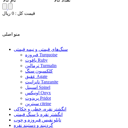
تعداد کالا
نام کالا
قيمت کل :
0
ريال
منو اصلی
سنگ‌های قیمتی و نیمه قیمتی
فیروزه Turquoise
یاقوت Ruby
ترمالین Turmalin
کلکسیون سنگ
عقیق Agate
تانزانیت Tanzanite
اسپینل Spinel
اونیکس Onyx
پریدوت Pridot
سیترین citrine
انگشتر نقره، خطی و حکاکی
انگشتر نقره با سنگ قیمتی
تابلو نفیس فیروزه و چوب
گردنبند و دستبند نقره