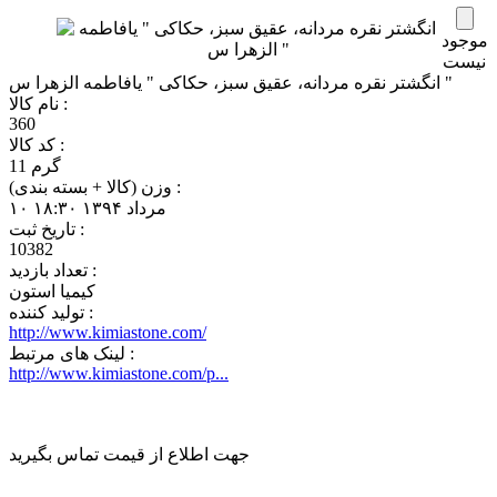
موجود
نیست
انگشتر نقره مردانه، عقیق سبز، حکاکی " یافاطمه الزهرا س "
نام کالا :
360
کد کالا :
11 گرم
وزن (کالا + بسته بندی) :
‎۱۰ مرداد ۱۳۹۴ ۱۸:۳۰
تاريخ ثبت :
10382
تعداد بازديد :
کیمیا استون
تولید کننده :
http://www.kimiastone.com/
لینک های مرتبط :
http://www.kimiastone.com/p...
جهت اطلاع از قیمت تماس بگیرید