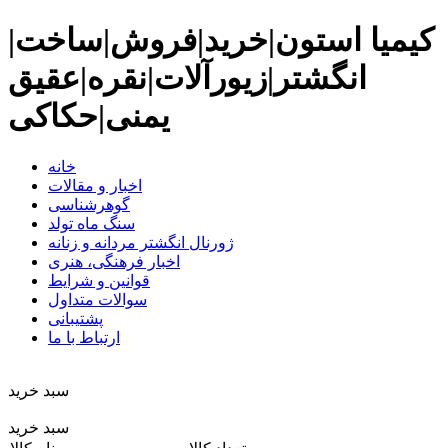
کیمیا استون|خرید|فروش|ساخت|
انگشتر|زیورآلات|نقره|عقیق
یمنی|حکاکی
خانه
اخبار و مقالات
گوهرشناسی
سنگ ماه تولد
ژورنال انگشتر مردانه و زنانه
اخبار فرهنگی، هنری
قوانین و شرایط
سوالات متداول
پشتیبانی
ارتباط با ما
سبد خريد
سبد خرید