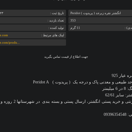
انگشتر نقره زبرجد ( پریدوت ) Peridot
تاريخ ثبت :
‎۲۳ تیر ۱۳۹۳ ۱:۵۱
353
تعداد بازديد :
دی) :
11 گرم
تولید کننده :
لینک های مرتبط :
ne.com
ne.com/produ...
جهت اطلاع از قیمت تماس بگیرید
 عیار 925
طبیعی و معدنی پاک و درجه یک ( پریدوت ) Peridot A
میلیمتر
: سایز 62/61
خرید اینترنتی و خرید پستی انگشت
093963