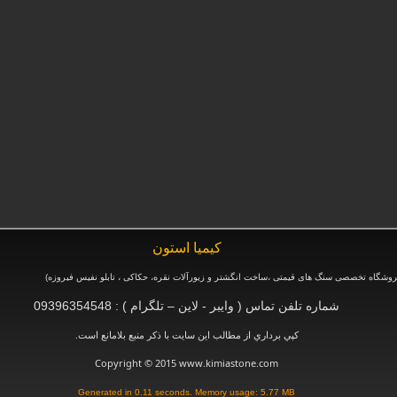
كيميا استون
وشگاه تخصصی سنگ های قیمتی ،ساخت انگشتر و زیورآلات نقره، حکاکی ، تابلو نفیس فیروزه
)
شماره تلفن تماس ( وایبر - لاین – تلگرام ) : 09396354548
.
كپي برداري از مطالب اين سايت با ذكر منبع بلامانع است
Copyright © 2015 www.kimiastone.com
Generated in 0.11 seconds. Memory usage: 5.77 MB