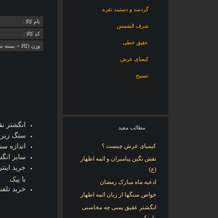
گردنبند و دستبند نقره
نام کالا :
شرف الشمس
کد کالا :
عقیق خطی
وزن (کالا + بسته بن
کیمیای عرش
تسبیح
انگشتر نقره
مطالب مفید
سنگ زبرجد 
کیمیای عرش چیست ؟
اندازه سنگ: 8 در 6 
سایز انگشتر
نقش نگین پیامبران و ائمه اطهار
(ع)
با پیک.
ادعیه ماه مبارک رمضان
خرید تلفنی: 54548
خواص سنگها از زبان ائمه اطهار
انگشتر عقیق یمنی چه محاسنی