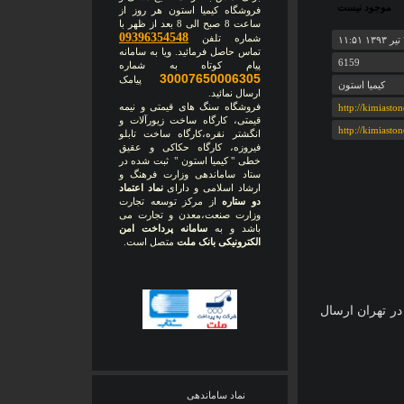
موجود نیست
فروشگاه کیمیا استون هر روز از
ساعت 8 صبح الی 8 بعد از ظهر با
09396354548
شماره تلفن
۱
تماس حاصل فرمائید. ویا به سامانه
6159
پیام کوتاه به شماره
30007650006305
پیامک
کیمیا استون
ارسال نمائید.
فروشگاه سنگ های قیمتی و نیمه
http://kimiasto
قیمتی، کارگاه ساخت زیورآلات و
http://kimiasto
انگشتر نقره،کارگاه ساخت تابلو
فیروزه، کارگاه حکاکی و عقیق
خطی " کیمیا استون " ثبت شده در
ستاد ساماندهی وزارت فرهنگ و
ارشاد اسلامی و دارای
نماد اعتماد
دو ستاره
از مرکز توسعه تجارت
وزارت صنعت،معدن و تجارت می
باشد و به
سامانه پرداخت امن
الکترونیکی بانک ملت
متصل است.
ر، ارسال پستی و بسته بندی در شهرستانها 2 روزه و در تهران ارسال
نماد ساماندهی