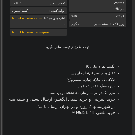
معصوم
تعداد بازديد :
12167
نام کالا :
تولید کننده :
کیمیا استون
کد کالا :
246
لینک های مرتبط
http://kimiastone.com
وزن (کالا + بسته بندی) :
7 گرم
:
http://kimiastone.com/produ...
جهت اطلاع از قیمت تماس بگیرید
انگشتر نقره عیار 925
عقیق یمنی اصل (پرتغالی-نارنجی)
حکاکی نام مبارک چهارده معصوم(ع)
اندازه سنگ: 11 در 9 میلیمتر
سایز انگشتر: در سایز های 58،60،62 موجود است
خرید اینترنتی و خرید پستی انگشتر، ارسال پستی و بسته بندی
در شهرستانها 2 روزه و در تهران ارسال با پیک.
خرید تلفنی: 09396354548