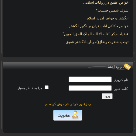
خواص عقیق در روایات اسلامی
شرف شمس چیست؟
انگشتر و خواص آن در اسلام
خواص حکاکی آیات قرآن بر نگین انگشتر
فضیلت ذکر "لااله الا الله الملک الحق المبین"
توصیه حضرت رضا(ع) درباره انگشتر عقیق
ورود اعضا
نام کاربري
مرا به خاطر بسپار
کلمه عبور
رمزعبور خود را فراموش کرده ام