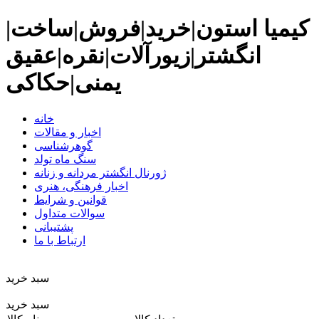
کیمیا استون|خرید|فروش|ساخت|
انگشتر|زیورآلات|نقره|عقیق
یمنی|حکاکی
خانه
اخبار و مقالات
گوهرشناسی
سنگ ماه تولد
ژورنال انگشتر مردانه و زنانه
اخبار فرهنگی، هنری
قوانین و شرایط
سوالات متداول
پشتیبانی
ارتباط با ما
سبد خريد
سبد خرید