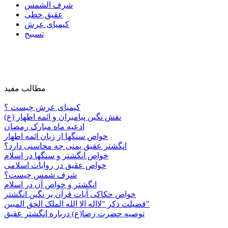
شرف الشمس
عقیق خطی
کیمیای عرش
تسبیح
مطالب مفید
کیمیای عرش چیست ؟
نقش نگین پیامبران و ائمه اطهار (ع)
ادعیه ماه مبارک رمضان
خواص سنگها از زبان ائمه اطهار
انگشتر عقیق یمنی چه محاسنی دارد؟
خواص انگشتر و سنگها در اسلام
خواص عقیق در روایات اسلامی
شرف شمس چیست؟
انگشتر و خواص آن در اسلام
خواص حکاکی آیات قرآن بر نگین انگشتر
فضیلت ذکر "لااله الا الله الملک الحق المبین"
توصیه حضرت رضا(ع) درباره انگشتر عقیق