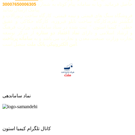
حاصل فرمائید. ویا به سامانه پیام کوتاه به شماره
30007650006305
پیامک ارسال نمائید.
فروشگاه سنگ های قیمتی و نیمه قیمتی، کارگاه ساخت زیورآلات و
انگشتر نقره،کارگاه ساخت تابلو فیروزه، کارگاه حکاکی و عقیق
خطی " کیمیا استون " ثبت شده در ستاد ساماندهی وزارت فرهنگ
و ارشاد اسلامی و دارای
نماد اعتماد دو ستاره
از مرکز توسعه
تجارت وزارت صنعت،معدن و تجارت می باشد و به
سامانه پرداخت
متصل است.
امن الکترونیکی بانک ملت
نماد ساماندهی
کانال تلگرام کیمیا استون