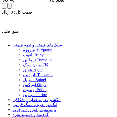
تعداد کالا
نام کالا
قيمت کل :
0
ريال
منو اصلی
سنگ‌های قیمتی و نیمه قیمتی
فیروزه Turquoise
یاقوت Ruby
ترمالین Turmalin
کلکسیون سنگ
عقیق Agate
تانزانیت Tanzanite
اسپینل Spinel
اونیکس Onyx
پریدوت Pridot
سیترین citrine
انگشتر نقره، خطی و حکاکی
انگشتر نقره با سنگ قیمتی
تابلو نفیس فیروزه و چوب
گردنبند و دستبند نقره