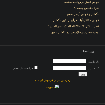
خواص عقیق در روایات اسلامی
شرف شمس چیست؟
انگشتر و خواص آن در اسلام
خواص حکاکی آیات قرآن بر نگین انگشتر
فضیلت ذکر "لااله الا الله الملک الحق المبین"
توصیه حضرت رضا(ع) درباره انگشتر عقیق
ورود اعضا
نام کاربري
مرا به خاطر بسپار
کلمه عبور
رمزعبور خود را فراموش کرده ام