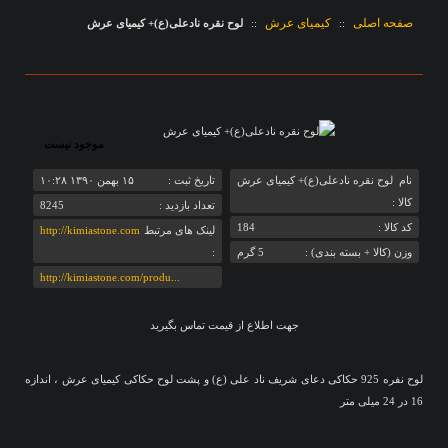
صفحه اصلی
کیمیای عرش
::
::
لوح نقره نادعلی(ع)+ کیمیای عرش
موجود نیست
نام
لوح نقره نادعلی(ع)+ کیمیای عرش
تاريخ ثبت :
‎۱۵ بهمن ۱۳۹۰ ۱۰:۲۸
کالا :
تعداد بازديد :
8245
کد کالا :
184
لینک های مرتبط
http://kimiastone.com
وزن (کالا + بسته بندی) :
5 گرم
:
http://kimiastone.com/produ...
جهت اطلاع از قیمت تماس بگیرید
لوح نفره 925 حکاکی دعای شریف ناد علی (ع) و پشت لوح حکاکی کیمیای عرش ، اندازه
16 در 24 میلی متر