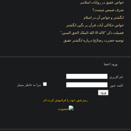
خواص عقیق در روایات اسلامی
شرف شمس چیست؟
انگشتر و خواص آن در اسلام
خواص حکاکی آیات قرآن بر نگین انگشتر
فضیلت ذکر "لااله الا الله الملک الحق المبین"
توصیه حضرت رضا(ع) درباره انگشتر عقیق
ورود اعضا
نام کاربري
مرا به خاطر بسپار
کلمه عبور
رمزعبور خود را فراموش کرده ام