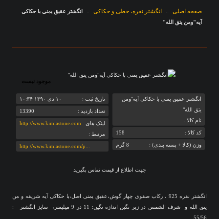
صفحه اصلی
انگشتر نقره، خطی و حکاکی
::
::
انگشتر عقیق یمنی با حکاکی
آیه"ومن یتق الله"
موجود نیست
انگشتر عقیق یمنی با حکاکی آیه"ومن
تاريخ ثبت :
‎۱۰ دی ۱۳۹۰ ۱۰:۳۴
یتق الله"
تعداد بازديد :
13390
نام کالا :
لینک های
http://www.kimiastone.com
کد کالا :
158
مرتبط :
وزن (کالا + بسته بندی) :
8 گرم
http://www.kimiastone.com/p...
جهت اطلاع از قیمت تماس بگیرید
انگشتر نقره 925 ، رکاب صفوی چهار گوش،عقیق یمنی اصل،با حکاکی آیه شریفه و من
یتق الله و شرف الشمس در زیر نگین اندازه نگین: 11 در 9 میلیمتر، سایز انگشتر :
55/56