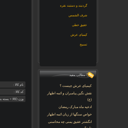
گردنبند و دستبند نقره
شرف الشمس
عقیق خطی
کیمیای عرش
تسبیح
مطالب مفید
نام کالا :
کیمیای عرش چیست ؟
کد کالا :
نقش نگین پیامبران و ائمه اطهار
وزن (کالا + بسته بن
(ع)
ادعیه ماه مبارک رمضان
خواص سنگها از زبان ائمه اطهار
انگشتر عقیق یمنی چه محاسنی