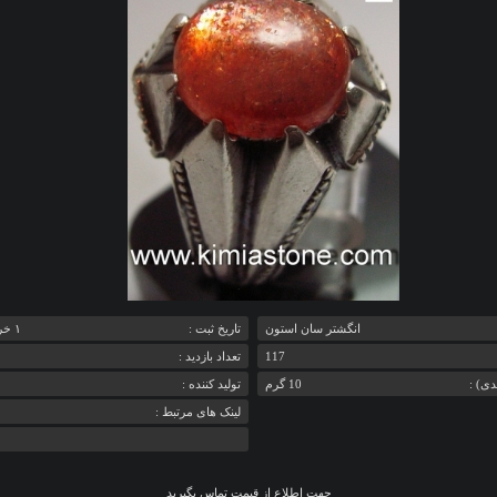
انگشتر سان استون
تاريخ ثبت :
‎۱ خرداد ۱۳۹۰ ۰۳:۴۹
117
تعداد بازديد :
دی) :
10 گرم
تولید کننده :
لینک های مرتبط :
جهت اطلاع از قیمت تماس بگیرید