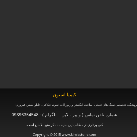
كيميا استون
وشگاه تخصصی سنگ های قیمتی ،ساخت انگشتر و زیورآلات نقره، حکاکی ، تابلو نفیس فیروزه
)
شماره تلفن تماس ( وایبر - لاین – تلگرام ) : 09396354548
.
كپي برداري از مطالب اين سايت با ذكر منبع بلامانع است
Copyright © 2015 www.kimiastone.com