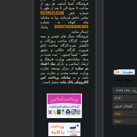
فروشگاه کیمیا استون هر روز از
ساعت 8 صبح الی 8 بعد از ظهر با
09396354548
شماره تلفن
تماس حاصل فرمائید. ویا به سامانه
پیام کوتاه به شماره
30007650006305
پیامک
ارسال نمائید.
فروشگاه سنگ های قیمتی و نیمه
قیمتی، کارگاه ساخت زیورآلات و
انگشتر نقره،کارگاه ساخت تابلو
فیروزه، کارگاه حکاکی و عقیق
خطی " کیمیا استون " ثبت شده در
ستاد ساماندهی وزارت فرهنگ و
ارشاد اسلامی و دارای
نماد اعتماد
دو ستاره
از مرکز توسعه تجارت
وزارت صنعت،معدن و تجارت می
باشد و به
سامانه پرداخت امن
موجود نیست
الکترونیکی بانک ملت
متصل است.
6747
کیمیای عرش
http://
http://