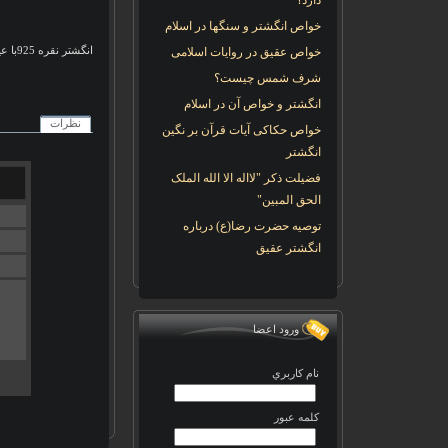
دارد؟
خواص انگشتر و سنگها در اسلام
انگشتر نقره 925با عیار ، سنگ خورشید ( سان استون )
خواص عقیق در روایات اسلامی
شرف شمس چیست؟
انگشتر و خواص آن در اسلام
نظرات
خواص حکاکی آیات قرآن بر نگین
انگشتر
فضیلت ذکر "لااله الا الله الملک
الحق المبین"
توصیه حضرت رضا(ع) درباره
انگشتر عقیق
ورود اعضا
نام کاربري
کلمه عبور