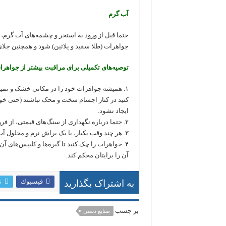
آب گرم
حتما قبل از ورود به استخر و چشمه‌های آب گرم، ج
جواهرات (طلا سفید و پلاتین) شود و همچنین جلای 
توصیه‌های تکمیلی برای مراقبت بیشتر از جواهرا
۱. همیشه جواهرات خود را در مکانی خشک و تمیز ن
کنید در کنار اجسام سخت و محک نباشند (حتی خود
ایجاد نشود.
۲. حتما درباره نگهداری از سنگ‌های قیمتی، از فروشنده‌ای که جواهرات را از او خریداری می‌کنید، سوال کنید.
۳. هر چند وقت یکبار، با یک براش نرم و محلول آب و صابون، آن‌ها را شستشو دهید تا تمیز شوند و جلا یابند.
۴. جواهرات را چک کنید تا گیره‌ها و کلیپس‌های 
آن را برایتان محکم کند.
فيسبوك
ت
به اشتراک بگذارید
بر چسب
صنایع دستی