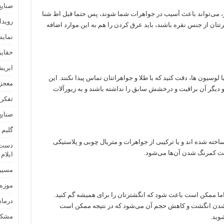
صنایع
ر، می‌تواند باعث آسیب در جواهرات شما شوند، پس حتما قبل اط شنا
رویدا
تتان از جنس نقره باشند، باید عرق کردن را هم به این موارد اضافه
نمایش
حقایق
ابریش
لوسیون ها، دقت کنید که با طلا و جواهراتتان تماس پیدا نکنند. این
معجزه
و دیگر آن براقیت و درخشش سابق را نداشته باشند و به زیورآلات
تفکر
صنایع
گلیم 
اخته شده اند و یا ترکیبی از جواهرات و متریال چوبی و پلاستیکی
دست س
عث کمرنگ شدن آن‌ها می‌شود.
ایلام
مسیره
موزه
ما ممکن است باعث شود که انگشترتان را برای همیشه گم کنید.
درمان
شدن انگشت و کاهش حجم آن می‌شود که در نتیجه ممکن است
مشکلا
وید.