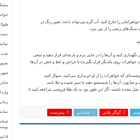
مشکلا
خواص 
واهراتتان را خارج کنید. آب گرم می‌تواند باعث تغییر رنگ در
طولانی‌ت
سنگ‌های زینتی را از بین ببرد.
دست و
ت
نمایش
شب فر
گهداری کنید و آن‌ها را در جایی نرم و پارچه‌ای قرار دهید و سعی
 جواهرات روی یکدیگر قرار نگیرند) تا خراش و خط و خش در آن‌ها
بجنورد در جمع
شهر‌ه
صادرا
آن شل نشده باشند، اگر این طور بود به یک طلا فروشی مراجعه کنید تا
واردا
زمان الک
نمایش
ويتر
گوگل پلاس
لینکداین
پینترست
شناسا
پوسته
۱۵میلیون دلار صنایع دستی تهران صادر شد