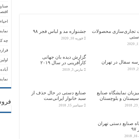
صنایع
اقتصا
احیاء ۳ رشته صنایع دستی منسوخ شده در کرم
تجاری‌سازی محصولات
جشنواره مد و لباس فجر ۹۸
نمایشگ
دستی
فوریه 10, 2020
چه کا
قرارد
گزارش دیده بان جهانی
اولین
رسه سفال در تهران
کارآفرینی در سال ۲۰۱۹
آباده
مارس 3, 2019
نمایش
زبان نمایشگاه صنایع
صنایع دستی در حال حذف از
یستان و بلوچستان
سبد خانوار ایرانی‌ست
فروش
2
سپتامبر 15, 2018
اه صنایع دستی تهران
۹
20