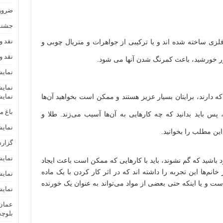
ضرور
جشنوا
 شوند
نقد و
فلزی ساخته شده اند و یا ترکیبی از جواهرات و متریال چوبی و
نقد و
ر خورشید، باعث کمرنگ شدن آنها می شود.
نمایش
ه دارند، برایتان بسیار عزیز هستند و ممکن است بخواهید آن‌ها
نمایش
باغ م
، پس باید بدانید که چه کار‌هایی به آن‌ها آسیب می‌زند. طلا و
نمایش
 این مطلب را بخوانید.
گزارش
نمایشگا
د باشید که گم نشوند، باید با کار‌هایی که ممکن است باعث ایجاد
انم‌ها این تجربه را داشته اند که در اثر کار کردن با یک ماده
نمایش
ت و یا اینکه حتی بعضی از مواد می‌تواند به عنوان یک خورنده
نمای
عمان 
بلوچ