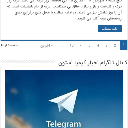
پنج شنبه ۹ شهریور ۱۳۹۶ مقارن با ۹ ذی الحجه "روز عرفه" می باشد. عرفه روز
درک و شناخت و راز و نیاز با خالق بی همتاست، عرفه از ایام بافضیلت است که
آن را روز نیایش نیز می نامند. در ادامه مطلب با محل های برگزاری دعای
روحبخش عرفه آشنا می شویم.
ادامه مطلب
1
2
3
4
5
»
10
...
» آخرین
صفحه 1 از 16
کانال تلگرام اخبار کیمیا استون