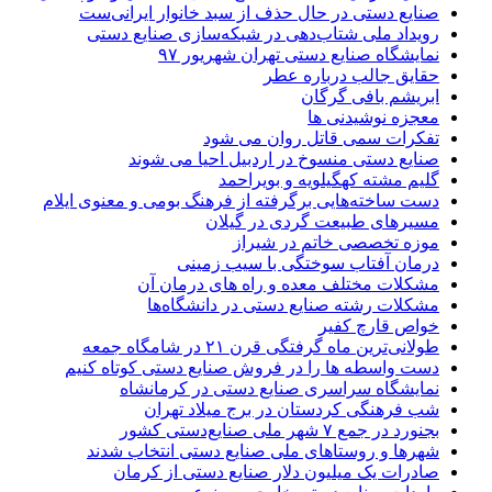
صنایع دستی در حال حذف از سبد خانوار ایرانی‌ست
رویداد ملی شتاب‌دهی در شبکه‌سازی صنایع دستی
نمایشگاه صنایع دستی تهران شهریور ۹۷
حقایق جالب درباره عطر
ابریشم بافی گرگان
معجزه نوشیدنی ها
تفکرات سمی قاتل روان می شود
صنایع دستی منسوخ در اردبیل احیا می شوند
گلیم مشته کهگیلویه و بویراحمد
دست ساخته‌هایی برگرفته از فرهنگ بومی و معنوی ایلام
مسیرهای طبیعت گردی در گیلان
موزه تخصصی خاتم در شیراز
درمان آفتاب سوختگی با سیب زمینی
مشکلات مختلف معده و راه های درمان آن
مشکلات رشته صنایع دستی در دانشگاه‌ها
خواص قارچ کفیر
طولانی‌ترین ماه گرفتگی قرن ۲۱ در شامگاه جمعه
دست واسطه ها را در فروش صنایع دستی کوتاه کنیم
نمایشگاه سراسری صنایع دستی در کرمانشاه
شب فرهنگی کردستان در برج میلاد تهران
بجنورد در جمع ۷ شهر ملی صنایع‌دستی کشور
شهر‌ها و روستا‌های ملی صنایع‌ دستی انتخاب شدند
صادرات یک میلیون دلار صنایع دستی از کرمان