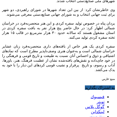
شهرهای ملی صنایع‌دستی انتخاب شدند.
وی خاطرنشان کرد: از بین این تعداد شهرها در شورای راهبردی، دو شهر
برای ثبت جهانی انتخاب و به شورای جهانی صنایع‌دستی معرفی می‌شوند.
یزدان پناه در خصوص تولید سفره کردی و این هنر منحصربه‌فرد در خراسان
شمالی اظهار کرد: در حال حاضر پنج هزار نفر به بافت سفره کردی در
استان مشغول هستند که سالانه حدود ۳۰ هزار مترمربع در قالب ۱۵ هزار
تخته سفره کردی تولید می‌کنند.
سفره کردی یک هنر خاص از بافته‌های داری منحصربه‌فرد زنان عشایر
خراسان شمالی است و به‌عنوان هنری وصف‌‌ناپذیر مطرح است که نمادهای
اشتیاقی و ذوق و احساس آنان نسبت به طبیعت و تاریخ قومی و فرهنگی را
در خود جای‌داده و نقش‌های بافته‌شده نشان از عظمت فرهنگ، هنر، باورها،
آداب‌ و رسوم، و تاریخ پرفراز و نشیب قومی کردهای این دیار را با خود به
یدک می‌کشد.
منبع: فارس
به اشتراک بگذارید
فيسبوك
تويتر
گوگل پلاس
لینکداین
پینترست