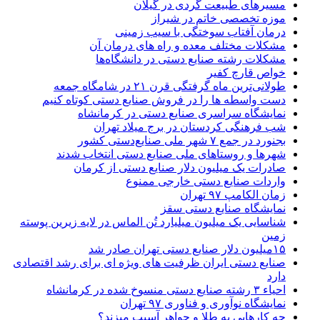
مسیرهای طبیعت گردی در گیلان
موزه تخصصی خاتم در شیراز
درمان آفتاب سوختگی با سیب زمینی
مشکلات مختلف معده و راه های درمان آن
مشکلات رشته صنایع دستی در دانشگاه‌ها
خواص قارچ کفیر
طولانی‌ترین ماه گرفتگی قرن ۲۱ در شامگاه جمعه
دست واسطه ها را در فروش صنایع دستی کوتاه کنیم
نمایشگاه سراسری صنایع دستی در کرمانشاه
شب فرهنگی کردستان در برج میلاد تهران
بجنورد در جمع ۷ شهر ملی صنایع‌دستی کشور
شهر‌ها و روستا‌های ملی صنایع‌ دستی انتخاب شدند
صادرات یک میلیون دلار صنایع دستی از کرمان
واردات صنایع دستی خارجی ممنوع
زمان الکامپ ۹۷ تهران
نمایشگاه صنایع دستی سقز
شناسایی یک میلیون میلیارد تُن الماس در لایه زیرین پوسته
زمین
۱۵میلیون دلار صنایع دستی تهران صادر شد
صنایع دستی ایران ظرفیت های ویژه ای برای رشد اقتصادی
دارد
احیاء ۳ رشته صنایع دستی منسوخ شده در کرمانشاه
نمایشگاه نوآوری و فناوری ۹۷ تهران
چه کارهایی به طلا و جواهر آسیب میزند؟