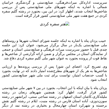
سرپرست اداره‌کل میراث‌فرهنگی، صنایع‌دستی و گردشگری خراسان
شمالی با اشاره به اینکه شهرهای ملی صنایع‌دستی پس از بررسی
شاخص‌ها انتخاب شدند، اظهار کرد: در این‌ بین، بجنورد در رشته گلیم سفره
کردی در جمع هفت شهر ملی صنایع‌دستی کشور قرار گرفته است.
حبیب یزدان پناه با اشاره به اینکه جلسه شورای انتخاب شهرها و روستاهای
ملی صنایع‌دستی یک‌بار در سال برگزار می‌شود، عنوان کرد: این جلسه
چندی قبل با حضور سرپرست میراث فرهنگی و صنایع‌دستی استان و جمعی
از نمایندگان استان در مجلس برگزار و ضمن ارائه گزارشی از شاخص‌ها و
نقاط قوت از پرونده بجنورد به‌ عنوان شهر ملی گلیم سفره کردی دفاع شد.
وی تصریح کرد: اعضای این شورا پس از بررسی پرونده‌ها و ارزیابی
شاخص‌ها به هر یک از شهرهای مطرح‌شده امتیاز دادند که در نهایت بجنورد
با کسب حدنصاب امتیاز، توانست برای ثبت ملی شهر صنایع‌دستی کشور
انتخاب شود.
یزدان پناه با بیان اینکه با این انتخاب، بجنورد در بین ۷ شهر ملی صنایع‌دستی
کشور قرار گرفت، اظهار کرد: همچنین شهرهای زنجان در رشته
ملیله‌کاری،کاشان استان اصفهان در رشته نساجی سنتی، ایرانشهر در رشته
سوزن‌دوزی، آباده استان فارس در رشته منبت، ایلام در رشته گلیم نقش
برجسته و شهرکرد استان چهارمحال و بختیاری در رشته نمد از دیگر