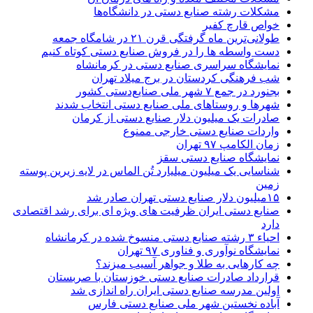
مشکلات رشته صنایع دستی در دانشگاه‌ها
خواص قارچ کفیر
طولانی‌ترین ماه گرفتگی قرن ۲۱ در شامگاه جمعه
دست واسطه ها را در فروش صنایع دستی کوتاه کنیم
نمایشگاه سراسری صنایع دستی در کرمانشاه
شب فرهنگی کردستان در برج میلاد تهران
بجنورد در جمع ۷ شهر ملی صنایع‌دستی کشور
شهر‌ها و روستا‌های ملی صنایع‌ دستی انتخاب شدند
صادرات یک میلیون دلار صنایع دستی از کرمان
واردات صنایع دستی خارجی ممنوع
زمان الکامپ ۹۷ تهران
نمایشگاه صنایع دستی سقز
شناسایی یک میلیون میلیارد تُن الماس در لایه زیرین پوسته
زمین
۱۵میلیون دلار صنایع دستی تهران صادر شد
صنایع دستی ایران ظرفیت های ویژه ای برای رشد اقتصادی
دارد
احیاء ۳ رشته صنایع دستی منسوخ شده در کرمانشاه
نمایشگاه نوآوری و فناوری ۹۷ تهران
چه کارهایی به طلا و جواهر آسیب میزند؟
قرارداد صادرات صنایع دستی خوزستان با صربستان
اولین مدرسه صنایع دستی ایران راه اندازی شد
آباده نخستین شهر ملی صنایع دستی فارس