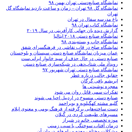
نمایشگاه صنایع‌دستی تهران بهمن ۹۸
نمایشگاه گل ۹۸ تهران – زمان و ساعت بازدید نمایشگاه گل
تهران
باغ مدرسه سفال در تهران
نمایشگاه کتاب تهران ۹۸
گزارش دیده بان جهانی کارآفرینی در سال ۲۰۱۹
نمایشگاه صنایع دستی ۲۰۱۸ ایتالیا
نمایشگاه چاپ و بسته‌بندی ۹۸
نمایشگاه صلح در قاب نقاشی در فرهنگسرای شفق
عمان میزبان نمایشگاه صنایع دستی سیستان و بلوچستان
صنایع دستی در حال حذف از سبد خانوار ایرانی‌ست
رویداد ملی شتاب‌دهی در شبکه‌سازی صنایع دستی
نمایشگاه صنایع دستی تهران شهریور ۹۷
حقایق جالب درباره عطر
ابریشم بافی گرگان
معجزه نوشیدنی ها
تفکرات سمی قاتل روان می شود
صنایع دستی منسوخ در اردبیل احیا می شوند
گلیم مشته کهگیلویه و بویراحمد
دست ساخته‌هایی برگرفته از فرهنگ بومی و معنوی ایلام
مسیرهای طبیعت گردی در گیلان
موزه تخصصی خاتم در شیراز
درمان آفتاب سوختگی با سیب زمینی
مشکلات مختلف معده و راه های درمان آن