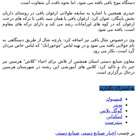
دستگاه موج بافی بافته می شود، اما نحوه بافت آن متفاوت است.
حیدری همچنین با اشاره به سابقه طولانی ارغوان بافی در روستای داریان
بخش باینگان، عنوان کرد: ارغوان بافی یا همان سبد بافی با ترکه های درخت
ارغوان که در کوه های اورامانات رشد می کند و دارای ترکه های مقاوم
است، بافته می شود.
وی درخصوص شال بافی نیز اضافه کرد: پارچه شال از طریق دستگاهی به
نام جولایی بافته می شود و در تهیه لباس "چوخورانک" که لباس خاص مردان
کُرد است، بکار می رود.
معاون صنایع دستی استان همچنین از تلاش برای احیاء "کلاش" هرسین نیز
خبر داد و تاکید کرد: کلاس های آموزشی این رشته در شهرستان هرسین
درحال برگزاری است.
به اشتراک بگذارید
فيسبوك
تويتر
گوگل پلاس
لینکداین
پینترست
بر چسب
اخبار صنایع دستی
صنایع دستی