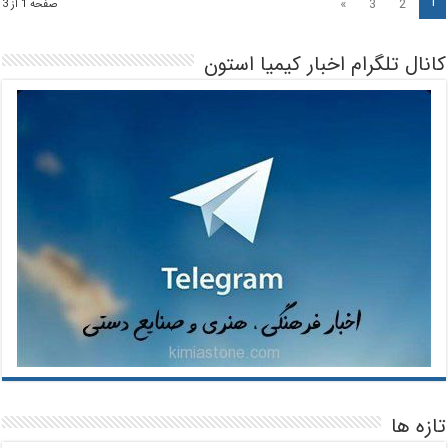
1
»
3
2
صفحه 1 از 3
کانال تلگرام اخبار کیمیا استون
تازه ها