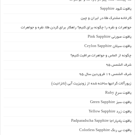
یاقوت کبود Sapphire
کارخانه‌ مشترک طلا در ایران و چین
جواهرات و نقره را چگونه براق کنیم؟ راهکار براق کردن طلا، نقره و جواهرات
یاقوت صورتی Pink Sapphire
یاقوت سیلان Ceylon Sapphire
چگونه از الماس و جواهرات مراقبت کنیم؟
شرف الشمس 95
شرف الشمس 19 فروردین سال 95
زیورآلات گرانبها ساخته شده از زوئیزیت آبی (تانزانیت)
یاقوت سرخ Ruby
یاقوت سبز Green Sapphire
یاقوت زرد Yellow Sapphire
یاقوت پادپاراجا Padparadscha Sapphire
یاقوت بی رنگ Colorless Sapphire