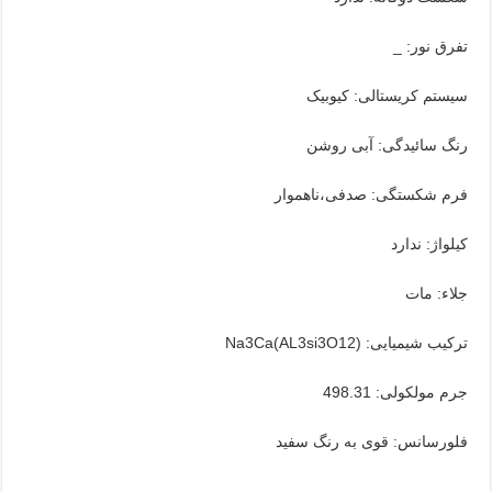
تفرق نور: _
سیستم کریستالی: کیوبیک
رنگ سائیدگی: آبی روشن
فرم شکستگی: صدفی،ناهموار
کیلواژ: ندارد
جلاء: مات
ترکیب شیمیایی: Na3Ca(AL3si3O12)
جرم مولکولی: 498.31
فلورسانس: قوی به رنگ سفید