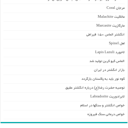
مرجان Coral
مالاکیت Malachite
مارگازیت Marcasite
انگشتر الماس ۱۵۰ قیراطی
لعل Spinel
لاجورد Lapis Lazuli
الماس کیو کربن تولید شد
بازار انگشتر در ایران
کوه نور باید به پاکستان بازگردد
توصیه حضرت رضا(ع) درباره انگشتر عقیق
لابرادوریت Labradorite
خواص انگشتر و سنگها در اسلام
خواص درمانی سنگ فیروزه