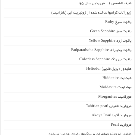
شرف الشمس 19 فروردین سال 95
زیورآلات گرانبها ساخته شده از زوئیزیت آبی (تانزانیت)
یاقوت سرخ Ruby
یاقوت سبز Green Sapphire
یاقوت زرد Yellow Sapphire
یاقوت پادپاراجا Padparadscha Sapphire
یاقوت بی رنگ Colorless Sapphire
هلیدور (بریل طلایی) Heliodor
هیدنیت Hiddenite
مولداویت Moldavite
مورگانیت Morganites
مروارید تاهیتی Tahitian pearl
مروارید آکویا Akoya Pearl
مروارید Pearl
نقشه راه حوزه جواهرات و سنگ‌های قیمتی تدوین می‌شود