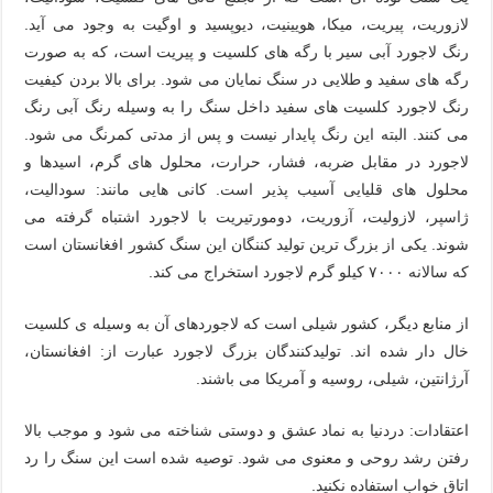
لازوریت، پیریت، میکا، هویینیت، دیوپسید و اوگیت به وجود می آید.
رنگ لاجورد آبی سیر با رگه های کلسیت و پیریت است، که به صورت
رگه های سفید و طلایی در سنگ نمایان می شود. برای بالا بردن کیفیت
رنگ لاجورد کلسیت های سفید داخل سنگ را به وسیله رنگ آبی رنگ
می کنند. البته این رنگ پایدار نیست و پس از مدتی کمرنگ می شود.
لاجورد در مقابل ضربه، فشار، حرارت، محلول های گرم، اسیدها و
محلول های قلیایی آسیب پذیر است. کانی هایی مانند: سودالیت،
ژاسپر، لازولیت، آزوریت، دومورتیریت با لاجورد اشتباه گرفته می
شوند. یکی از بزرگ ترین تولید کننگان این سنگ کشور افغانستان است
که سالانه ۷٠٠٠ کیلو گرم لاجورد استخراج می کند.
از منابع دیگر، کشور شیلی است که لاجوردهای آن به وسیله ی کلسیت
خال دار شده اند. تولیدکنندگان بزرگ لاجورد عبارت از: افغانستان،
آرژانتین، شیلی، روسیه و آمریکا می باشند.
اعتقادات: دردنیا به نماد عشق و دوستی شناخته می شود و موجب بالا
رفتن رشد روحی و معنوی می شود. توصیه شده است این سنگ را رد
اتاق خواب استفاده نکنید.