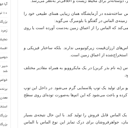
 دوستانه‌تر برای محیط زیست و اخلاقی‌تر به‌نظر می‌رسد.
آیا ج
ماس ساخته‌شده در آزمایشگاه همان زیبایی همتای طبیعی خود را
۱۰ تن ذخیره احتمالی طلا در قم
مینه‌ی الماس در گفتگو با بلومبرگ می‌گوید:
بزرگتر
کند که الماس را از اعماق زمین به‌دست آورده است یا روی
زمرد پ
نمایشگاه
س‌های ارزان‌قیمت زیرکونیومی ندارند. بلکه ساختار فیزیکی و
افسان
ی استخراج‌شده از اعماق زمین است.
دومین
دبیر 
س (به نام بذر کربن) در یک مایکروویو به همراه مقادیر مختلف
شد
د.
خواص 
یو برای تولید یک توپ پلاسمایی گرم می‌شود. در داخل این توپ
برندس
 کرده و باعث می‌شود که این اتم‌ها به‌صورت توده‌ای روی سطح
معدن ط
استخر
هفته طول بکشد تا یک الماس قابل فروش را تولید کند. با این حال نتیجه‌ی بسیار
بزرگت
سان، جواهرفروشان برای درک تمایز این نوع الماس با الماس
بزرگت