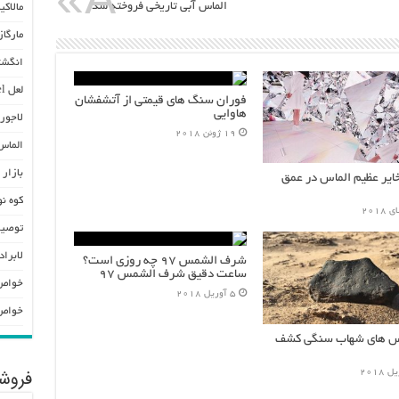
الماس آبی تاریخی فروخته شد
مالاکیت hite
مارگازیت e
انگشتر ال
لعل Spinel
فوران سنگ های قیمتی از آتشفشان
هاوایی
لاجورد  Lazuli
19 ژوئن 2018
الماس
بازار 
یر عظیم الماس در عمق
کوه نو
توصیه
لابرادوریت
شرف الشمس ۹۷ چه روزی است؟
ساعت دقیق شرف الشمس ۹۷
خواص 
5 آوریل 2018
خواص 
اس های شهاب سنگی کشف
فروشگ