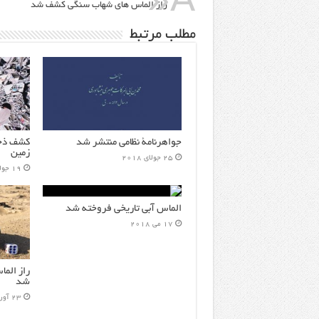
راز الماس های شهاب سنگی کشف شد
مطلب مرتبط
جواهرنامۀ نظامی منتشر شد
کشف ذخا
زمین
25 جولای 2018
19 جولای 2018
الماس آبی تاریخی فروخته شد
17 می 2018
راز الم
شد
23 آوریل 2018