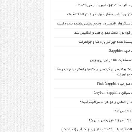
بخت ۶۳ ملیون دلار فروخته شد
­ ترین الماس بنفش جهان در استرالیا کشف شد
د سنگ های قیمتی در صنایع دستی نهادینه نشده است
 کوه نور، باعث دعوای هند و انگلیس شد
یست؟ همه چیز در باره طلا و جواهرات
د Sapphire
ه‌ مشترک طلا در ایران و چین
ات و نقره را چگونه براق کنیم؟ راهکار براق کردن طلا،
و جواهرات
ی Pink Sapphire
 Ceylon Sapphire
 از الماس و جواهرات مراقبت کنیم؟
لشمس 95
19 فروردین سال 95
لات گرانبها ساخته شده از زوئیزیت آبی (تانزانیت)