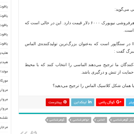
یاقوت س
 می‌گوید:
یاقوت سبز re
یک قیراط الماس آزمایشگاهی در یک جواهرفروشی نیویورک ۶۰۰۰ دلار قیمت دارد. این در حالی است که
یاقوت زرد ire
یاقوت پادپارا
ویشال مهتا، مدیر شرکت IIA Technologies در سنگاپور است که به‌عنوان بزرگ‌ترین تولیدکننده‌ی الماس
یاقوت بی رنگ
مبرگ گفت :
هلیدور 
هیدنیت ite
دگان ما ترجیح می‌دهند الماسی را انتخاب کنند که با محیط
حمایت از تنش و درگیری باشد.
مولداویت e
مورگانیت es
 یا همان شکل کلاسیک الماس را ترجیح می‌دهید؟
مروارید تا
مروارید آک
يتر
گوگل پلاس
لینکداین
پینترست
مروارید l
نقشه 
خبار گوهرشناسی
الماس
جواهرشناسی
گوهرشناسی
مرجان ral
بعدی