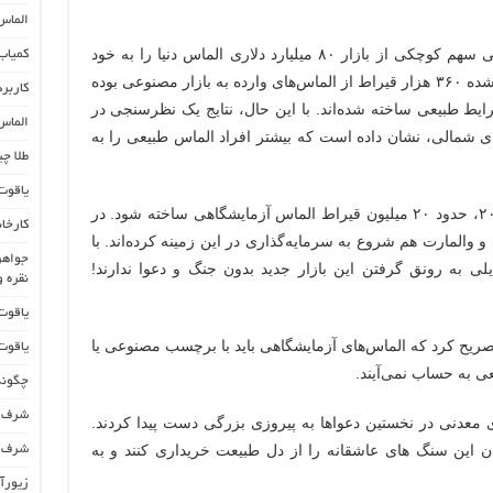
الماس ستاره 
به گزارش بلومبرگ، تاکنون، الماس مصنوعی سهم کوچکی از بازار ۸۰ میلیارد دلاری الماس دنیا را به خود
کمیاب
اختصاص داده است. بر مبنای آمارهای اعلام شده ۳۶۰ هزار قیراط از الماس‌های وارده به بازار مصنوعی بوده
کاربر
ر شرایط طبیعی ساخته شده‌اند. با این حال، نتایج یک نظرسنجی در
الماس
 تا ۳۵ ساله در آمریکای شمالی، نشان داده است که بیشتر افراد الماس طبیعی را به
طلا چ
یاقوت کبو
پیش‌بینی‌ها حاکی بر آن است که تا سال ۲۰۲۶، حدود ۲۰ میلیون قیراط الماس آزمایشگاهی ساخته شود. در
کارخان
 والمارت هم شروع به سرمایه‌گذاری در این زمینه کرده‌اند. با
جواهر
ی به رونق گرفتن این بازار جدید بدون جنگ و دعوا ندارند!
نقره 
یاقوت صورت
صریح کرد که الماس‌های آزمایشگاهی باید با برچسب مصنوعی یا
یاقوت سیلان
 به حساب نمی‌آیند.
چگونه
شرف ا
 معدنی در نخستین دعواها به پیروزی بزرگی دست پیدا کردند.
ن این سنگ های عاشقانه را از دل طبیعت خریداری کنند و به
شرف الشمس 
زیورآ