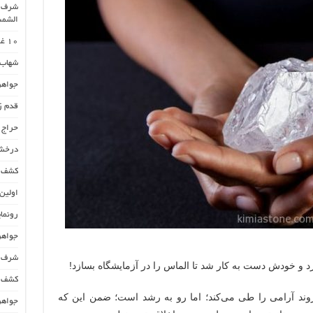
الشمس
۱۰ غول الماس جهان
شهاب
جواهر
قدم ز
حراج 
درخشش
کشف ی
اولین
رونما
جواهر
شرف الشمس 
د و خودش دست به کار شد تا الماس را در آزمایشگاه بسازد!
کشف ا
وند آرامی را طی می‌کند؛ اما رو به رشد است؛ ضمن این که
جواهر