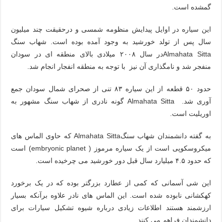
گمشده است.
این سیاره در اوایل پیدایش منظومه شمسی و درحقیقت چند میلیون
سال پس از تولد خورشید به وجود آمده بوده است. شهاب سنگ
Almahata Sittaدر سال ۲۰۰۸ میلادی بالای منطقه ای در سودان
منفجر شد و نامگذاری آن نیز با توجه به منطقه انفجار انجام شد.
حدود ۵۰ قطعه از این سیاره ۸۳ تنی از صحرای شمال سودان جمع
آوری شد. Almahata Sitta گونه نادری از شهاب سنگ مشهور به
اوریلیت است.
به گفته دانشمندان شهاب سنگAlmahata Sitta که حاوی الماس های
میکروسکوپی است از یک سیاره مرموز ( embryonic planet) است
که حدود ۴.۵ میلیارد سال قبل دور خورشید می چرخیده است.
این شی آسمانی که کمی از عطارد بزرگتر بوده که در یک برخورد
کهکشانی نابوده شده است. این الماس های نادر علاوه برآنکه بسیار
ارزشمند هستند اطلاعات زیادی درباره شیوه تشکیل سیارات برای
دانشمندان فراهم می کنند.