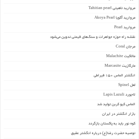
مروارید تاهیتی Tahitian pearl
مروارید آکویا Akoya Pearl
مروارید Pearl
نقشه راه حوزه جواهرات و سنگ‌های قیمتی تدوین می‌شود
مرجان Coral
مالاکیت Malachite
مارگازیت Marcasite
انگشتر الماس ۱۵۰ قیراطی
لعل Spinel
لاجورد Lapis Lazuli
الماس کیو کربن تولید شد
بازار انگشتر در ایران
کوه نور باید به پاکستان بازگردد
توصیه حضرت رضا(ع) درباره انگشتر عقیق