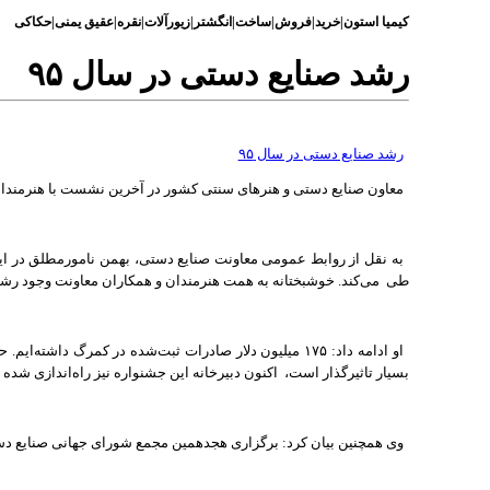
کیمیا استون|خرید|فروش|ساخت|انگشتر|زیورآلات|نقره|عقیق یمنی|حکاکی
رشد صنایع دستی در سال ۹۵
رشد صنایع دستی در سال
۹۵
معاون صنایع دستی و هنرهای سنتی کشور در آخرین نشست با هنرمندا
به نقل از روابط عمومی معاونت صنایع دستی، بهمن نامورمطلق در ای
طی
می‌کند. خوشبختانه به همت هنرمندان و همکاران معاونت وجود رشد 
او ادامه داد:
۱۷۵
میلیون دلار صادرات ثبت‌شده در کمرگ داشته‌ایم. حت
بسیار تاثیرگذار است،
اکنون دبیرخانه این جشنواره نیز راه‌اندازی شده
وی همچنین بیان کرد: برگزاری هجدهمین مجمع شورای جهانی صنایع د