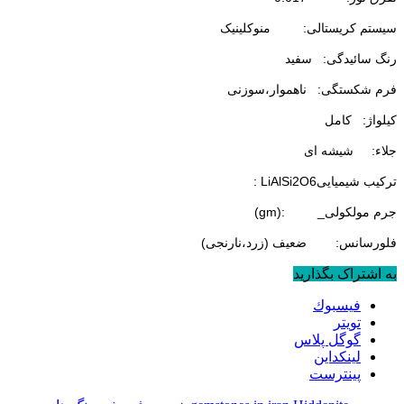
سیستم کریستالی: منوکلینیک
رنگ سائیدگی: سفید
فرم شکستگی: ناهموار،سوزنی
کیلواژ: کامل
جلاء: شیشه ای
ترکیب شیمیایی
: LiAlSi2O6
جرم مولکولی
(gm): _
فلورسانس: ضعیف (زرد،نارنجی
(
به اشتراک بگذارید
فيسبوك
تويتر
گوگل پلاس
لینکداین
پینترست