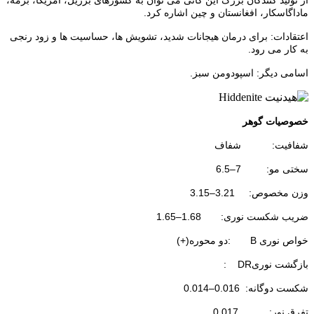
ماداگاسکار، افغانستان و چین اشاره کرد
.
اعتقادات: برای درمان هیجانات شدید، تشویش ها، حساسیت ها و زود رنجی
به کار می رود
.
اسامی دیگر: اسپودومن سبز
.
خصوصیات گوهر
شفافیت: شفاف
سختی مو: 7
–
6.5
وزن مخصوص: 3.21
–
3.15
ضریب شکست نوری: 1.68
–
1.65
خواص نوری
: B
دو محوره
(+)
بازگشت نوری
: DR
شکست دوگانه: 0.016
–
0.014
تفرق نور: 0.017