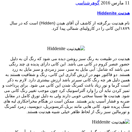
11 مارس 2016
گوهرشناسی
هیدنیت
Hiddenite
نام هیدنیت برگرفته از کاشف آن آقای هیدن
(Hidden)
است که در سال
١۸٧٩این کانی را در کارولینای شمالی پیدا کرد
.
هیدنیت در طبیعت به رنگ سبز روشن دیده می شود که رنگ آن به دلیل
حضور عنصر کروم در کانی می باشد. این کانی دارای پدیده ی چند رنگی
می باشد که شامل: آبی مایل به سبز، سبز زمردی و سبز مایل به زرد
هستند. دو فاکتور مهم در ارزش گذاری این کانی، رنگ و شفافیت هستند به
همین دلیل هر چه رنگ کانی سیرتر باشد ارزش بیشتری دارد. لازم به ذکر
است گرما و نور زیاد باعث کمرنگ شدن این کانی می شود. برای پرداخت و
تمیز کردن نباید آن را وارد آلتراسونیک کرد چون موجب تغییر رنگ کانی می
شود. هیدنیت ها نسبتاً سختی خوبی دارند ولی به دلیل تورق کامل در مقابل
ضربه و فشار آسیب پذیر هستند. ممکن است در هنگام مخراجکاری لبه های
سنگ پریده شود. کانی هایی مانند بریل،کریسوبریل، دیوپسید، زمرد کمرنگ
و تورمالین سبز رنگ از لحاظ ظاهر خیلی شبیه هیدنیت هستند
.
از تولید کنندگان بزرگ این کانی می توان به کشورهای برزیل، آمریکا، برمه،