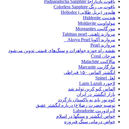
یاقوت پادپاراجا Padparadscha Sapphire
یاقوت بی رنگ Colorless Sapphire
هلیدور (بریل طلایی) Heliodor
هیدنیت Hiddenite
مولداویت Moldavite
مورگانیت Morganites
مروارید تاهیتی Tahitian pearl
مروارید آکویا Akoya Pearl
مروارید Pearl
نقشه راه حوزه جواهرات و سنگ‌های قیمتی تدوین می‌شود
مرجان Coral
مالاکیت Malachite
مارگازیت Marcasite
انگشتر الماس ۱۵۰ قیراطی
لعل Spinel
لاجورد Lapis Lazuli
الماس کیو کربن تولید شد
بازار انگشتر در ایران
کوه نور باید به پاکستان بازگردد
توصیه حضرت رضا(ع) درباره انگشتر عقیق
لابرادوریت Labradorite
خواص انگشتر و سنگها در اسلام
خواص درمانی سنگ فیروزه