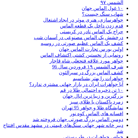
الشمس ۹۷
۱۰ غول الماس جهان
شهاب سنگ چیست؟
جواهرسازی، هنری موثر در ایجاد اشتغال
قدم زدن داخل یک قطعه الماس
حراج یک الماس نادر در کریستی
درخشش یک الماس مصنوعی در آسمان شب
کشف یک الماس عظیم صورتی در روسیه
اولین بورس تجارت الماس جهان
رونمایی از نخستین کشتی اکتشاف الماس
جواهر مورد علاقه فتحعلی شاه قاجار
شرف الشمس ۱۹ فروردین سال 96
کشف الماس بزرگ در سیرالئون
جواهرات را بهتر بشناسیم
آیا جواهرات ایران در بازار جهانی مشتری ندارد؟
۱۰ تن ذخیره احتمالی طلا در قم
بزرگترین و زیبا ترین اپال جهان
زمرد پاکستان یا طلای سبز
نمایشگاه طلا و جواهر 95 تهران
افسانه های الماس کوه نور
دومین الماس بزرگ صورتی جهان فروخته شد
دبیر خانه شهر جهانی سنگ‌های قیمتی در مشهد مقدس افتتاح
شد
خواص جواهرات در طب سنتی