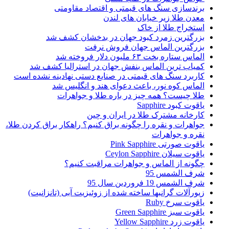
برندسازی سنگ های قیمتی و اقتصاد مقاومتی
معدن طلا زیر خیابان های لندن
استخراج طلا از خاک
بزرگترین زمرد کبود جهان در بدخشان کشف شد
بزرگترین الماس جهان فروش نرفت
الماس ستاره بخت ۶۳ ملیون دلار فروخته شد
کمیاب­ ترین الماس بنفش جهان در استرالیا کشف شد
کاربرد سنگ های قیمتی در صنایع دستی نهادینه نشده است
الماس کوه نور، باعث دعوای هند و انگلیس شد
طلا چیست؟ همه چیز در باره طلا و جواهرات
یاقوت کبود Sapphire
کارخانه‌ مشترک طلا در ایران و چین
جواهرات و نقره را چگونه براق کنیم؟ راهکار براق کردن طلا،
نقره و جواهرات
یاقوت صورتی Pink Sapphire
یاقوت سیلان Ceylon Sapphire
چگونه از الماس و جواهرات مراقبت کنیم؟
شرف الشمس 95
شرف الشمس 19 فروردین سال 95
زیورآلات گرانبها ساخته شده از زوئیزیت آبی (تانزانیت)
یاقوت سرخ Ruby
یاقوت سبز Green Sapphire
یاقوت زرد Yellow Sapphire