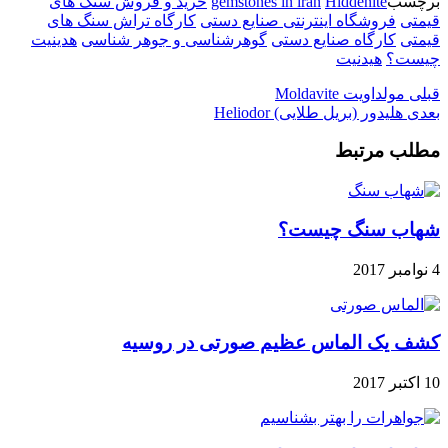
برچسب
Hiddenite
gemstones in iran
خرید و فروش سنگ های
قیمتی
فروشگاه اینترنتی صنایع دستی
کارگاه تراش سنگ های
قیمتی
کارگاه صنایع دستی
گوهرشناسی و جوهر شناسی
هدینیت
چیست؟
هیدنیت
قبلی
مولداویت Moldavite
بعدی
هلیدور (بریل طلایی) Heliodor
مطلب مرتبط
شهاب سنگ چیست؟
4 نوامبر 2017
کشف یک الماس عظیم صورتی در روسیه
10 اکتبر 2017